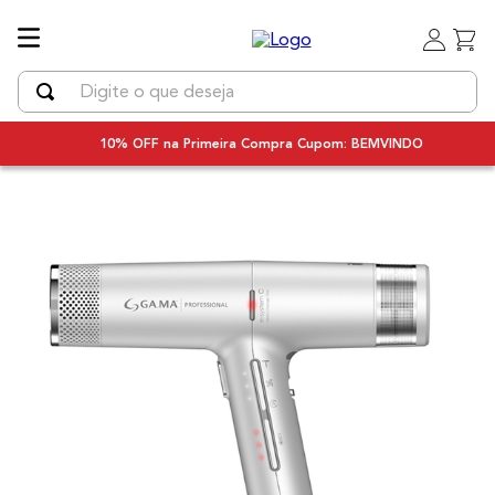
Digite o que deseja
TERMOS MAIS BUSCADOS
10% OFF na Primeira Compra Cupom: BEMVINDO
1
º
uniq
2
º
chapinha cabelo
3
º
secador
4
º
secador cabelo bivolt
5
º
escova rotativa
6
º
bivolt
7
º
escova modeladora
8
º
iq3
9
º
prancha