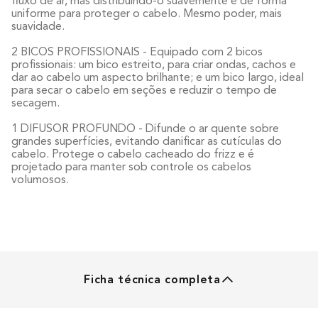
fluxo de ar, mas distribuindo-o suavemente e de forma
uniforme para proteger o cabelo. Mesmo poder, mais
suavidade.
2 BICOS PROFISSIONAIS - Equipado com 2 bicos
profissionais: um bico estreito, para criar ondas, cachos e
dar ao cabelo um aspecto brilhante; e um bico largo, ideal
para secar o cabelo em seções e reduzir o tempo de
secagem.
1 DIFUSOR PROFUNDO - Difunde o ar quente sobre
grandes superfícies, evitando danificar as cutículas do
cabelo. Protege o cabelo cacheado do frizz e é
projetado para manter sob controle os cabelos
volumosos.
Ficha técnica completa
IQ PERFEITO