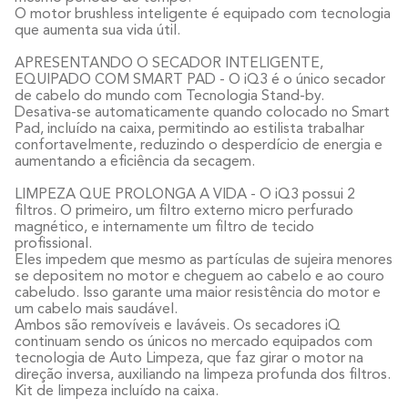
O motor brushless inteligente é equipado com tecnologia
que aumenta sua vida útil.
APRESENTANDO O SECADOR INTELIGENTE,
EQUIPADO COM SMART PAD - O iQ3 é o único secador
de cabelo do mundo com Tecnologia Stand-by.
Desativa-se automaticamente quando colocado no Smart
Pad, incluído na caixa, permitindo ao estilista trabalhar
confortavelmente, reduzindo o desperdício de energia e
aumentando a eficiência da secagem.
LIMPEZA QUE PROLONGA A VIDA - O iQ3 possui 2
filtros. O primeiro, um filtro externo micro perfurado
magnético, e internamente um filtro de tecido
profissional.
Eles impedem que mesmo as partículas de sujeira menores
se depositem no motor e cheguem ao cabelo e ao couro
cabeludo. Isso garante uma maior resistência do motor e
um cabelo mais saudável.
Ambos são removíveis e laváveis. Os secadores iQ
continuam sendo os únicos no mercado equipados com
tecnologia de Auto Limpeza, que faz girar o motor na
direção inversa, auxiliando na limpeza profunda dos filtros.
Kit de limpeza incluído na caixa.