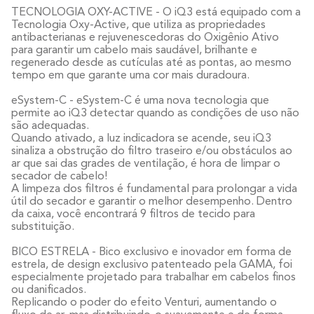
TECNOLOGIA OXY-ACTIVE - O iQ3 está equipado com a
Tecnologia Oxy-Active, que utiliza as propriedades
antibacterianas e rejuvenescedoras do Oxigênio Ativo
para garantir um cabelo mais saudável, brilhante e
regenerado desde as cutículas até as pontas, ao mesmo
tempo em que garante uma cor mais duradoura.
eSystem-C - eSystem-C é uma nova tecnologia que
permite ao iQ3 detectar quando as condições de uso não
são adequadas.
Quando ativado, a luz indicadora se acende, seu iQ3
sinaliza a obstrução do filtro traseiro e/ou obstáculos ao
ar que sai das grades de ventilação, é hora de limpar o
secador de cabelo!
A limpeza dos filtros é fundamental para prolongar a vida
útil do secador e garantir o melhor desempenho. Dentro
da caixa, você encontrará 9 filtros de tecido para
substituição.
BICO ESTRELA - Bico exclusivo e inovador em forma de
estrela, de design exclusivo patenteado pela GAMA, foi
especialmente projetado para trabalhar em cabelos finos
ou danificados.
Replicando o poder do efeito Venturi, aumentando o