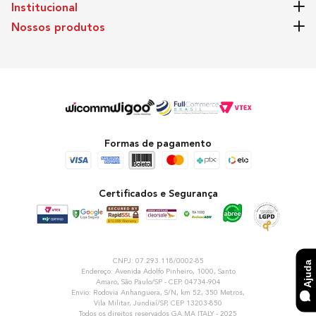
Institucional
1600W
Nossos produtos
Temperaturas
4 Temperaturas
Velocidade
Formas de pagamento
3 Velocidades
Certificados e Segurança
Fluxo de Ar
74 m h
CNPJ: 07.293.118/0002-85
Ajuda
Endereço: Avenida Adolfo Pinheiro, 1000, Santo
Amaro, São Paulo/SP - CEP. 04734-904
Comprimento do Cabo
Envio: Rodovia Anhanguera, S/N, km 52, 350 Metros,
Vila Militar, Jundiaí/SP, CEP 13203-850
Todos os direitos reservados GA.MA ITALY - 2025