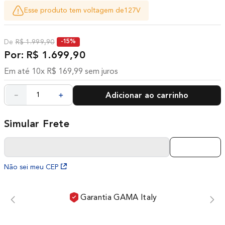
Esse produto tem voltagem de
127V
R$
1
.
999
,
90
-
15%
R$
1
.
699
,
90
Em até
10
x
R$
169
,
99
sem juros
－
＋
Adicionar ao carrinho
Não sei meu CEP
Garantia GAMA Italy