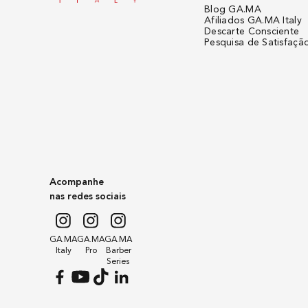
Blog GA.MA
Afiliados GA.MA Italy
Descarte Consciente
Pesquisa de Satisfaçã
Acompanhe
nas redes sociais
GA.MA
GA.MA
GA.MA
Italy
Pro
Barber
Series