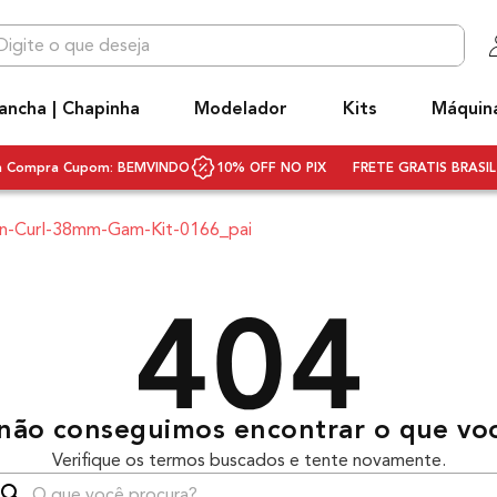
 que deseja
OS MAIS BUSCADOS
ancha | Chapinha
Modelador
Kits
Máquin
niq
ecador
ra Compra Cupom: BEMVINDO
10% OFF NO PIX
FRETE GRATIS BRASIL 
hapinha cabelo
on-Curl-38mm-Gam-Kit-0166_pai
ivolt
ecador cabelo bivolt
scova rotativa
scova modeladora
q3
não conseguimos encontrar o que vo
rancha
Verifique os termos buscados e tente novamente.
ifusor
que você procura?