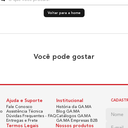
Voltar para a home
Você pode gostar
Ajuda e Suporte
Institucional
CADASTR
Fale Conosco
História da GA.MA
do
Assistência Técnica
Blog GA.MA
Dúvidas Frequentes - FAQ
Catálogos GA.MA
Entregas e Frete
GA.MA Empresas B2B
Termos Legais
Nossos produtos