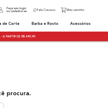
Faça seu login
Fale Conosco
ou cadastre-se
a de Corte
Barba e Rosto
Acessórios
- A PARTIR DE R$ 499,90
cê procura.