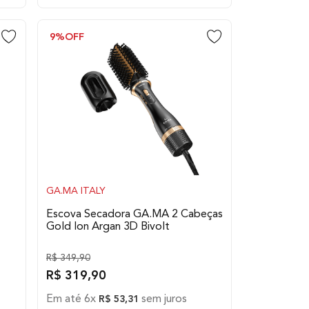
9%
OFF
GA.MA ITALY
Escova Secadora GA.MA 2 Cabeças
Gold Ion Argan 3D Bivolt
R$
349
,
90
R$
319
,
90
Em até
6
x
sem juros
R$
53
,
31