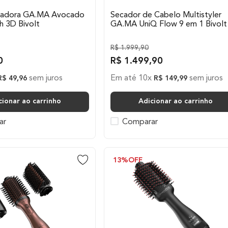
cadora GA.MA Avocado
Secador de Cabelo Multistyler
h 3D Bivolt
GA.MA UniQ Flow 9 em 1 Bivolt
R$
1
.
999
,
90
0
R$
1
.
499
,
90
sem juros
Em até
10
x
sem juros
R$
49
,
96
R$
149
,
99
cionar ao carrinho
Adicionar ao carrinho
ar
Comparar
13%
OFF