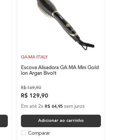
GA.MA ITALY
Escova Alisadora GA.MA Mini Gold
Ion Argan Bivolt
R$
169
,
90
R$
129
,
90
Em até
2
x
sem juros
R$
64
,
95
Adicionar ao carrinho
Comparar