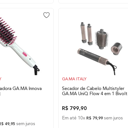
Y
GA.MA ITALY
sadora GA.MA Innova
Secador de Cabelo Multistyler
t
GA.MA UniQ Flow 4 em 1 Bivolt
R$
799
,
90
Em até
10
x
sem juros
R$
79
,
99
sem juros
R$
49
,
95