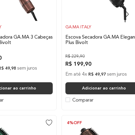
Y
GA.MA ITALY
cadora GA.MA 3 Cabeças
Escova Secadora GA.MA Elegan
Bivolt
Plus Bivolt
R$
229
,
90
0
R$
199
,
90
sem juros
R$
49
,
98
Em até
4
x
sem juros
R$
49
,
97
cionar ao carrinho
Adicionar ao carrinho
ar
Comparar
4%
OFF