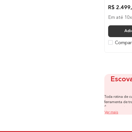
R$
2
.
499
,
Em até
10
Adi
Compar
Escova
Toda rotina de c
ferramenta de tr
É nesse ponto qu
Ver mais
desempenho. Seja
digno de salão.