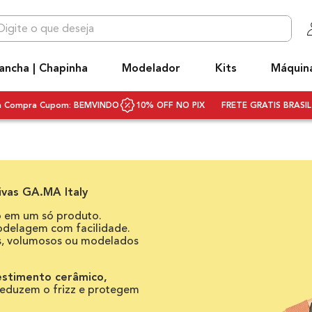
 que deseja
OS MAIS BUSCADOS
ancha | Chapinha
Modelador
Kits
Máquin
niq
hapinha cabelo
ra Compra Cupom: BEMVINDO
10% OFF NO PIX
FRETE GRATIS BRASIL 
ecador
ivolt
ecador cabelo bivolt
ivas GA.MA Italy
scova rotativa
o em um só produto.
scova modeladora
odelagem com facilidade.
os, volumosos ou modelados
q3
rancha
estimento cerâmico,
Reduzem o frizz e protegem
ifusor