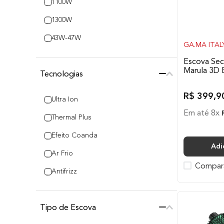
1100W
1300W
43W-47W
GA.MA ITAL
Escova Se
Marula 3D 
Tecnologias
R$
399
,
9
Ultra Ion
Em até
8
x
Thermal Plus
Efeito Coanda
Adi
Ar Frio
Compar
Antifrizz
Essential oils
Tipo de Escova
Ceramic Ion