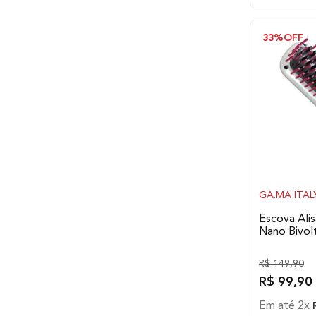
33%
OFF
GA.MA ITAL
Escova Ali
Nano Bivol
R$
149
,
90
R$
99
,
90
Em até
2
x