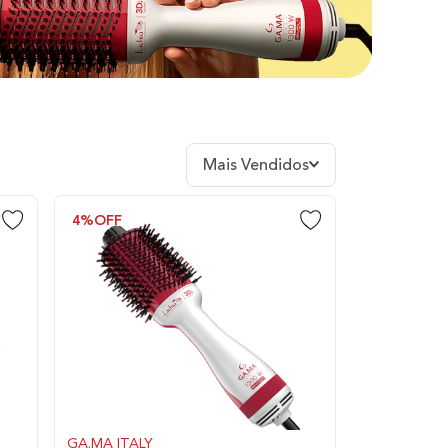
Mais Vendidos
4%
OFF
GA.MA ITALY