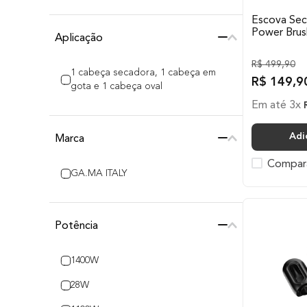
Escova Se
Power Brus
Aplicação
R$
499
,
90
1 cabeça secadora, 1 cabeça em
R$
149
,
9
gota e 1 cabeça oval
Em até
3
x
Adi
Marca
Compar
GA.MA ITALY
Potência
1400W
28W