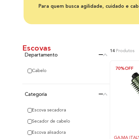
Para quem busca agilidade, cuidado e cab
Escovas
14
Produtos
Departamento
70%
OFF
Cabelo
Categoria
Escova secadora
Secador de cabelo
Escova alisadora
GA.MA ITAL