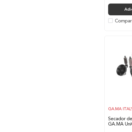
Adi
Compar
GA.MA ITAL
Secador de
GA.MA UniQ