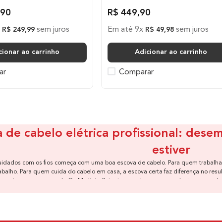
90
R$
449
,
90
x
sem juros
Em até
9
x
sem juros
R$
249
,
99
R$
49
,
98
cionar ao carrinho
Adicionar ao carrinho
ar
Comparar
 de cabelo elétrica profissional: des
estiver
uidados com os fios começa com uma boa escova de cabelo. Para quem trabalha c
abalho. Para quem cuida do cabelo em casa, a escova certa faz diferença no resul
e entram as escovas da Ga.Ma Italy. Potentes, modernas e com design pensado pa
 para alisar, modelar ou preparar o cabelo para um penteado mais elaborado, a
Por que escolher uma escova elétri