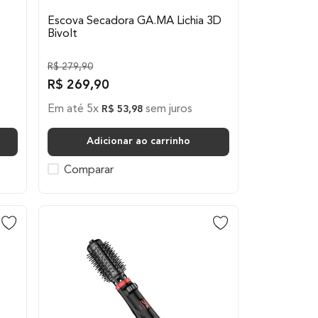
Escova Secadora GA.MA Lichia 3D
Bivolt
R$
279
,
90
R$
269
,
90
Em até
5
x
sem juros
R$
53
,
98
Adicionar ao carrinho
Comparar