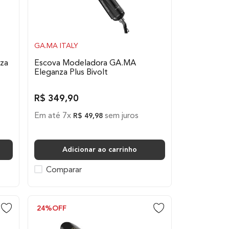
GA.MA ITALY
za
Escova Modeladora GA.MA
Eleganza Plus Bivolt
R$
349
,
90
Em até
7
x
sem juros
R$
49
,
98
Adicionar ao carrinho
Comparar
24%
OFF