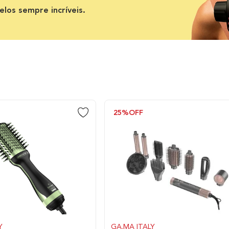
elos sempre incríveis.
25%
OFF
Y
GA.MA ITALY