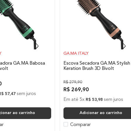
Y
GA.MA ITALY
cadora GA.MA Babosa
Escova Secadora GA.MA Stylish
volt
Keration Brush 3D Bivolt
R$
279
,
90
0
R$
269
,
90
sem juros
R$
57
,
47
Em até
5
x
sem juros
R$
53
,
98
cionar ao carrinho
Adicionar ao carrinho
ar
Comparar