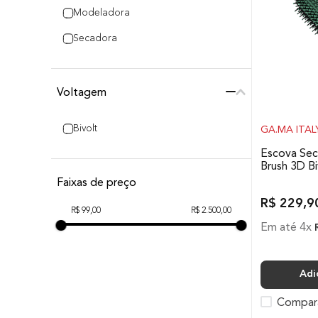
Nano Silver
Modeladora
Monovolt
Secadora
3D Therapy
Voltagem
Bivolt
GA.MA ITAL
Escova Se
Brush 3D Bi
Faixas de preço
R$
229
,
9
R$ 99,00
R$ 2.500,00
Em até
4
x
Adi
Compar