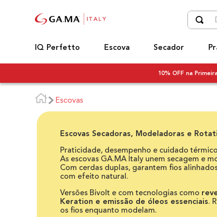
Digite o
TERM
IQ Perfetto
Escova
Secador
Pr
1
º
u
2
º
c
10% OFF na Primei
3
º
s
Escovas
4
º
b
5
º
s
Escovas Secadoras, Modeladoras e Rotat
6
º
e
Praticidade, desempenho e cuidado térmic
7
º
e
As escovas GA.MA Italy unem secagem e m
Com cerdas duplas, garantem fios alinhad
8
º
i
com efeito natural.
9
º
p
Versões Bivolt e com tecnologias como
rev
Keration e emissão de óleos essenciais
. 
10
º
d
os fios enquanto modelam.