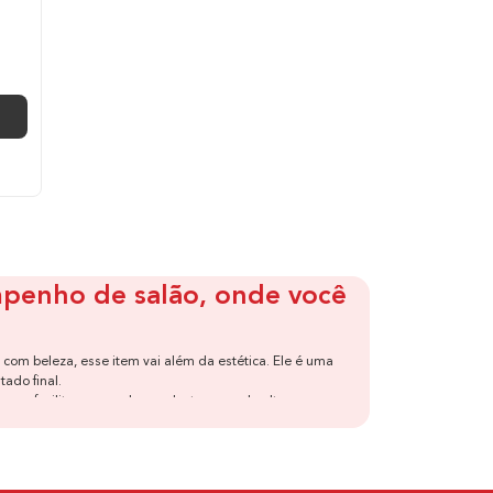
empenho de salão, onde você
om beleza, esse item vai além da estética. Ele é uma
tado final.
ra facilitar o uso, elas se destacam pelo alto
 escova de cabelo elétrica da Ga.Ma entrega resultado
ca de cabelo Ga.Ma?