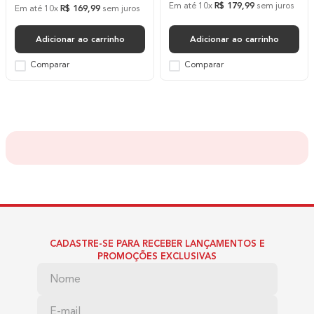
Em até
10
x
R$
179
,
99
sem juros
Em até
10
x
R$
169
,
99
sem juros
Adicionar ao carrinho
Adicionar ao carrinho
Comparar
Comparar
CADASTRE-SE PARA RECEBER LANÇAMENTOS E
PROMOÇÕES EXCLUSIVAS