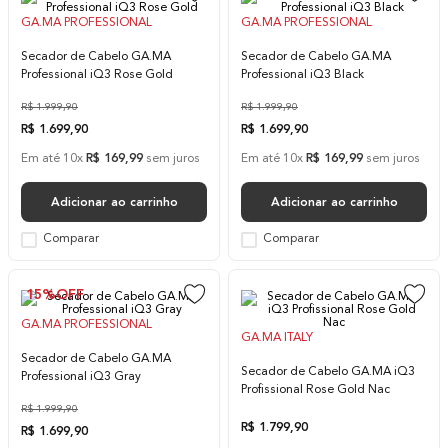
10
º
difusor
GA.MA PROFESSIONAL
GA.MA PROFESSIONAL
Secador de Cabelo GA.MA
Secador de Cabelo GA.MA
Professional iQ3 Rose Gold
Professional iQ3 Black
R$
1
.
999
,
90
R$
1
.
999
,
90
R$
1
.
699
,
90
R$
1
.
699
,
90
Em até
10
x
R$
169
,
99
sem juros
Em até
10
x
R$
169
,
99
sem juros
Adicionar ao carrinho
Adicionar ao carrinho
Comparar
Comparar
15%
OFF
GA.MA PROFESSIONAL
GA.MA ITALY
Secador de Cabelo GA.MA
Secador de Cabelo GA.MA iQ3
Professional iQ3 Gray
Profissional Rose Gold Nac
R$
1
.
999
,
90
R$
1
.
799
,
90
R$
1
.
699
,
90