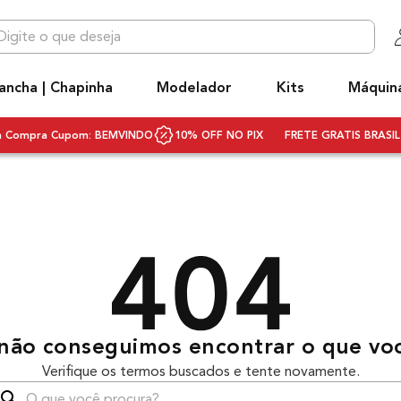
 que deseja
OS MAIS BUSCADOS
ancha | Chapinha
Modelador
Kits
Máquin
niq
ecador
ra Compra Cupom: BEMVINDO
10% OFF NO PIX
FRETE GRATIS BRASIL 
hapinha cabelo
ivolt
ecador cabelo bivolt
scova rotativa
scova modeladora
q3
não conseguimos encontrar o que vo
rancha
Verifique os termos buscados e tente novamente.
ifusor
que você procura?