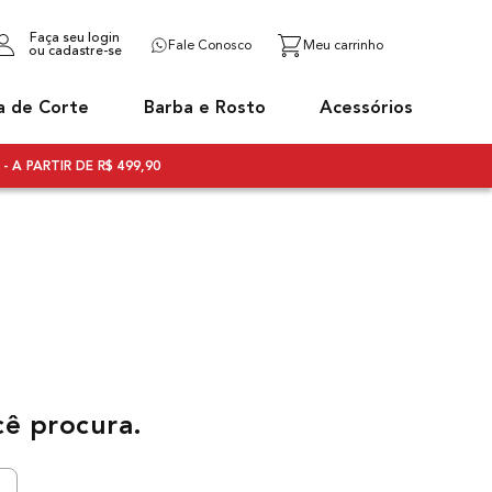
Faça seu login
Fale Conosco
ou cadastre-se
a de Corte
Barba e Rosto
Acessórios
- A PARTIR DE R$ 499,90
cê procura.