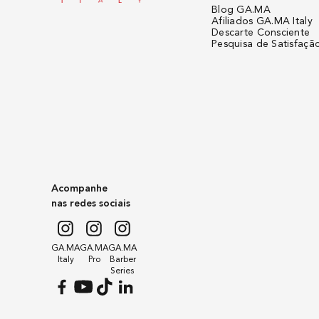
Blog GA.MA
Afiliados GA.MA Italy
Descarte Consciente
Pesquisa de Satisfaçã
Acompanhe
nas redes sociais
GA.MA
GA.MA
GA.MA
Italy
Pro
Barber
Series