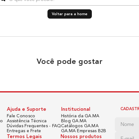
Voltar para a home
Você pode gostar
Ajuda e Suporte
Institucional
CADASTR
Fale Conosco
História da GA.MA
do
Assistência Técnica
Blog GA.MA
Dúvidas Frequentes - FAQ
Catálogos GA.MA
Entregas e Frete
GA.MA Empresas B2B
Termos Legais
Nossos produtos