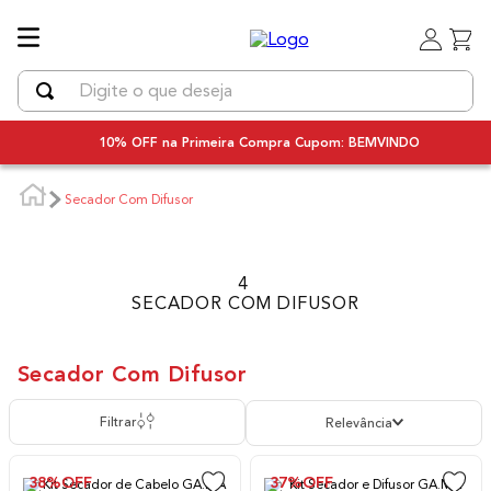
Digite o que deseja
TERMOS MAIS BUSCADOS
10% OFF na Primeira Compra Cupom: BEMVINDO
1
º
uniq
Secador Com Difusor
2
º
secador
3
º
chapinha cabelo
4
º
bivolt
4
SECADOR COM DIFUSOR
5
º
secador cabelo bivolt
6
º
escova rotativa
Secador Com Difusor
7
º
escova modeladora
Filtrar
Relevância
8
º
iq3
9
º
prancha
38%
OFF
37%
OFF