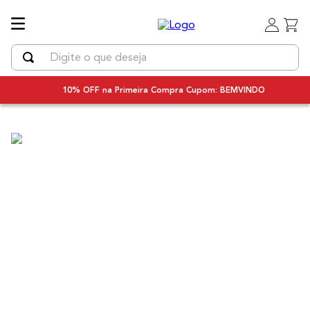
Digite o que deseja
TERMOS MAIS BUSCADOS
10% OFF na Primeira Compra Cupom: BEMVINDO
1
º
uniq
2
º
secador
3
º
chapinha cabelo
4
º
bivolt
5
º
secador cabelo bivolt
6
º
escova rotativa
7
º
escova modeladora
8
º
iq3
9
º
prancha