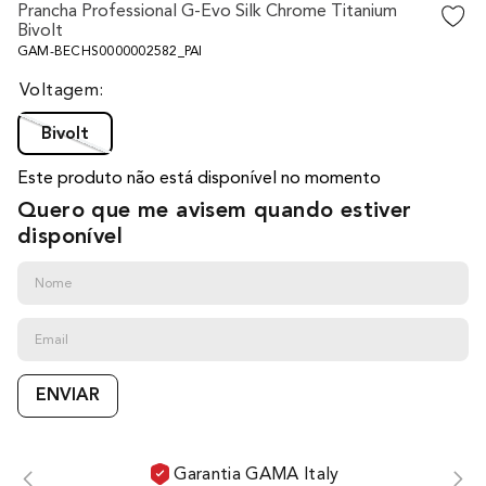
Prancha Professional G-Evo Silk Chrome Titanium
10
º
difusor
Bivolt
GAM-BECHS0000002582_PAI
Voltagem
Bivolt
Este produto não está disponível no momento
Quero que me avisem quando estiver
disponível
ENVIAR
Garantia GAMA Italy