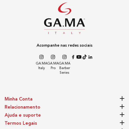
permaneça constante durante todo o pranchado,
recuperando instantaneamente o calor.
Regulador
Regulador de Temperatura
Acompanhe nas redes sociais
Indicador de Temperatura
GA.MA
GA.MA
GA.MA
Italy
Pro
Barber
Sim
Series
Emissão de Íon
Minha Conta
Sim
Relacionamento
Ajuda e suporte
Voltagem
Termos Legais