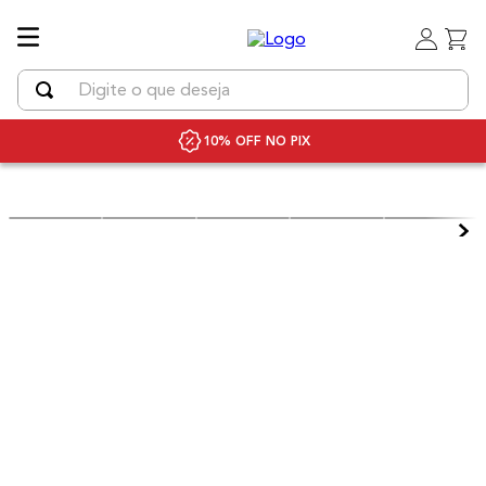
Digite o que deseja
TERMOS MAIS BUSCADOS
10% OFF NO PIX
1
º
uniq
2
º
chapinha cabelo
3
º
secador
4
º
secador cabelo bivolt
5
º
escova rotativa
6
º
bivolt
7
º
escova modeladora
8
º
iq3
9
º
prancha