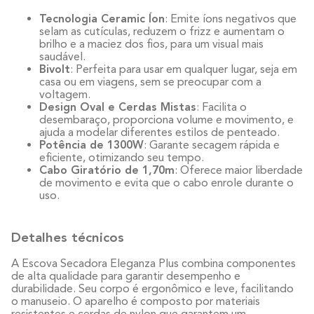
Tecnologia Ceramic Íon
: Emite íons negativos que
selam as cutículas, reduzem o frizz e aumentam o
brilho e a maciez dos fios, para um visual mais
saudável.
Bivolt
: Perfeita para usar em qualquer lugar, seja em
casa ou em viagens, sem se preocupar com a
voltagem.
Design Oval e Cerdas Mistas
: Facilita o
desembaraço, proporciona volume e movimento, e
ajuda a modelar diferentes estilos de penteado.
Potência de 1300W
: Garante secagem rápida e
eficiente, otimizando seu tempo.
Cabo Giratório de 1,70m
: Oferece maior liberdade
de movimento e evita que o cabo enrole durante o
uso.
Detalhes técnicos
A Escova Secadora Eleganza Plus combina componentes
de alta qualidade para garantir desempenho e
durabilidade. Seu corpo é ergonômico e leve, facilitando
o manuseio. O aparelho é composto por materiais
resistentes e cerdas de nylon que garantem um