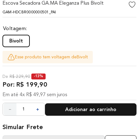
Escova Secadora GA.MA Eleganza Plus Bivolt
10
º
difusor
GAM-HDCBR0000000501_PAI
Voltagem
Bivolt
Esse produto tem voltagem de
Bivolt
R$
229
,
90
-
13%
R$
199
,
90
Em até
4
x
R$
49
,
97
sem juros
－
＋
Adicionar ao carrinho