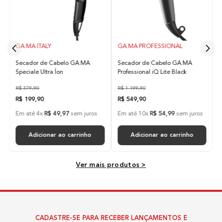
Tecnologias
Ceramic Ion
Bivolt
GA.MA ITALY
GA.MA PROFESSIONAL
Secador de Cabelo GA.MA
Secador de Cabelo GA.MA
Ceramic Íon
Speciale Ultra Íon
Professional iQ Lite Black
R$
379
,
90
R$
1
.
199
,
90
Tecnologia com alta emissão de íons negativos que
R$
199
,
90
R$
549
,
90
tem como principal função reduzir o frizz do cabelo,
proporcionando brilho e maciez, melhorando sua
Em até
4
x
R$
49
,
97
sem juros
Em até
10
x
R$
54
,
99
sem juros
aparência e mantendo os fios mais saudáveis.
Adicionar ao carrinho
Adicionar ao carrinho
Temperaturas
Ver mais produtos >
3 Temperaturas
Velocidade
CADASTRE-SE PARA RECEBER LANÇAMENTOS E