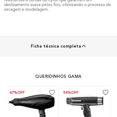
deslizamento suave pelos fios, otimizando o processo de
secagem e modelagem.
Ficha técnica completa
ESCOVAS
Tipo de Escova
QUERIDINHOS GAMA
Secadora
47%
OFF
54%
OFF
Formato da Escova
Oval