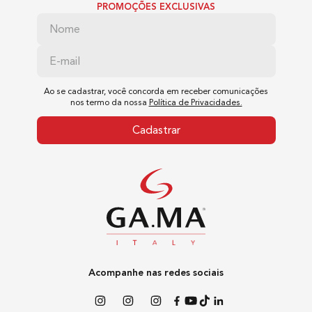
PROMOÇÕES EXCLUSIVAS
2 Velocidades
Emissão de Íon
Sim
Ao se cadastrar, você concorda em receber comunicações
nos termo da nossa
Política de Privacidades.
Cadastrar
Voltagem
Bivolt
Potência
1300W
Acompanhe nas redes sociais
Material das Cerdas
Nylon