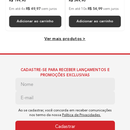
R$
199
,
90
R$
549
,
90
Em até
4
x
R$
49
,
97
sem juros
Em até
10
x
R$
54
,
99
sem juros
Regulador
Adicionar ao carrinho
Adicionar ao carrinho
Regulador de Temperatura
Ver mais produtos >
Indicador de Temperatura
Sim
CADASTRE-SE PARA RECEBER LANÇAMENTOS E
Emissão de Íon
PROMOÇÕES EXCLUSIVAS
Não
Voltagem
Ao se cadastrar, você concorda em receber comunicações
nos termo da nossa
Política de Privacidades.
Bivolt
Cadastrar