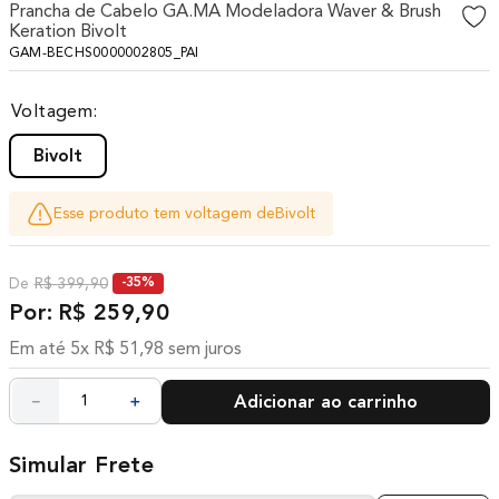
Prancha de Cabelo GA.MA Modeladora Waver & Brush
10
º
difusor
Keration Bivolt
GAM-BECHS0000002805_PAI
Voltagem
Bivolt
Esse produto tem voltagem de
Bivolt
R$
399
,
90
-
35%
R$
259
,
90
Em até
5
x
R$
51
,
98
sem juros
－
＋
Adicionar ao carrinho