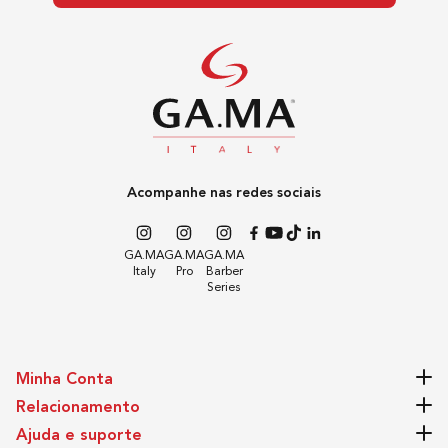
Plug
2,5A - 250V~ - Plug Hexagonal - Pino Redondo de
4,0mm
Temperatura Mínima
140
Acompanhe nas redes sociais
Temperatura Máxima
GA.MA
GA.MA
GA.MA
Italy
Pro
Barber
Series
0
Tempo Médio de Aquecimento
Minha Conta
45 segundos
Relacionamento
Ajuda e suporte