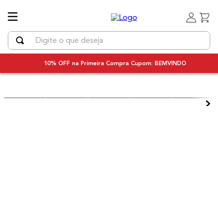
Digite o que deseja
TERMOS MAIS BUSCADOS
10% OFF na Primeira Compra Cupom: BEMVINDO
1
º
uniq
2
º
chapinha cabelo
3
º
secador
4
º
bivolt
5
º
secador cabelo bivolt
6
º
escova rotativa
7
º
escova modeladora
8
º
iq3
9
º
prancha