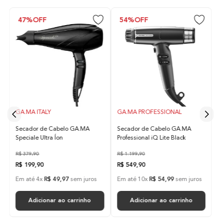
47%
OFF
54%
OFF
GA.MA ITALY
GA.MA PROFESSIONAL
Secador de Cabelo GA.MA
Secador de Cabelo GA.MA
Speciale Ultra Íon
Professional iQ Lite Black
R$
379
,
90
R$
1
.
199
,
90
R$
199
,
90
R$
549
,
90
Em até
4
x
R$
49
,
97
sem juros
Em até
10
x
R$
54
,
99
sem juros
Adicionar ao carrinho
Adicionar ao carrinho