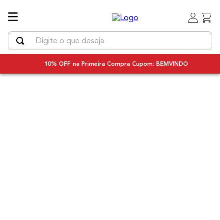
Digite o que deseja
TERMOS MAIS BUSCADOS
10% OFF na Primeira Compra Cupom: BEMVINDO
1
º
uniq
2
º
chapinha cabelo
3
º
secador
4
º
secador cabelo bivolt
5
º
escova rotativa
6
º
bivolt
7
º
escova modeladora
8
º
iq3
9
º
prancha