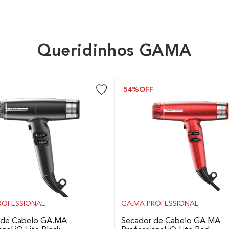
Barbeador
Queridinhos GAMA
5V
F
54%
OFF
Sim
USB
Cabo USB e pincel para limpez
ROFESSIONAL
GA.MA PROFESSIONAL
5,7cm x 7,5cm x 16cm (LarxA
 de Cabelo GA.MA
Secador de Cabelo GA.MA