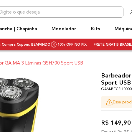
 que deseja
OS MAIS BUSCADOS
ancha | Chapinha
Modelador
Kits
Máquin
niq
ecador
ra Compra Cupom: BEMVINDO
10% OFF NO PIX
FRETE GRATIS BRASIL 
hapinha cabelo
or GA.MA 3 Lâminas GSH700 Sport USB
ivolt
ecador cabelo bivolt
Barbeador
Sport USB
scova rotativa
GAM-BECSH00000
scova modeladora
Esse prod
q3
rancha
R$
149
,
90
ifusor