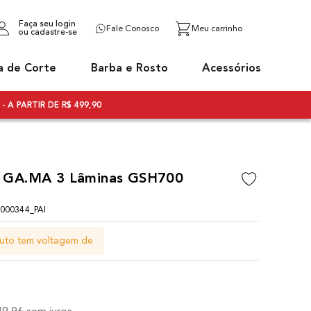
Faça seu login
Fale Conosco
ou cadastre-se
a de Corte
Barba e Rosto
Acessórios
- A PARTIR DE R$ 499,90
 GA.MA 3 Lâminas GSH700
00344_PAI
uto tem voltagem de