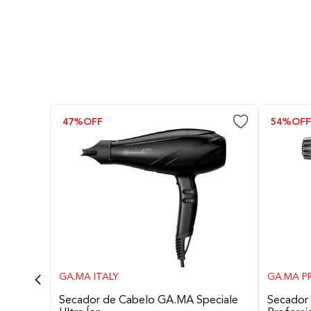
Funções
Potência
47%
OFF
54%
OF
Sem Fio
Autonomia de Bateria
Acessórios
GA.MA ITALY
GA.MA P
Dimensões do Produto
Secador de Cabelo GA.MA Speciale
Secador