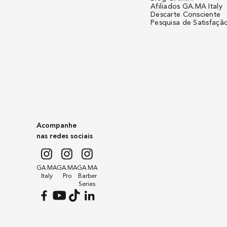
Afiliados GA.MA Italy
Descarte Consciente
Pesquisa de Satisfaçã
Acompanhe
nas redes sociais
GA.MA
GA.MA
GA.MA
Italy
Pro
Barber
Series