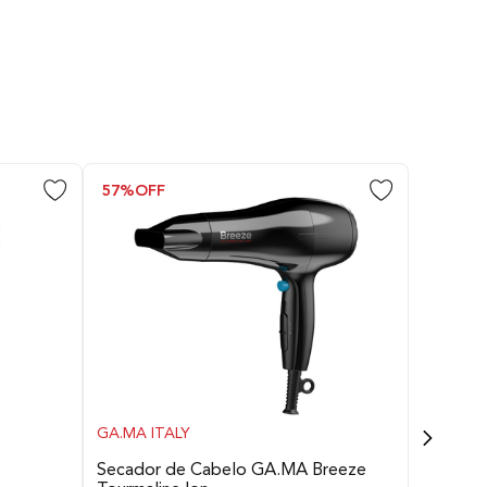
57%
OFF
a das lâminas
GA.MA ITALY
ltxComp)
Secador de Cabelo GA.MA Breeze