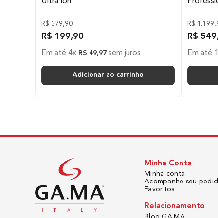
Ultra Íon
Professi
Garantia
R$
379
,
90
R$
1
.
199
,
R$
199
,
90
R$
549
Em até
4
x
sem juros
Em até
R$
49
,
97
Tecnologias
Adicionar ao carrinho
Minha Conta
Minha conta
Acompanhe seu pedi
Favoritos
Relacionamento
Blog GA.MA