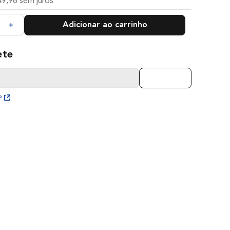
49
,
96
sem juros
Adicionar ao carrinho
＋
P