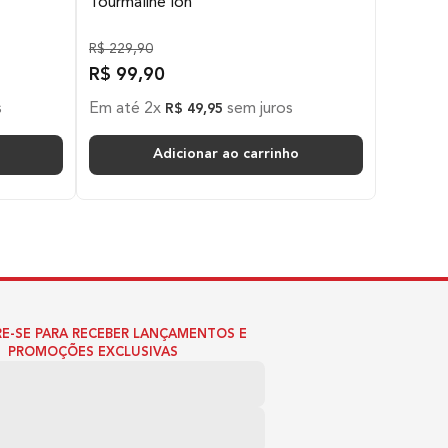
Tourmaline Ion
R$
229
,
90
R$
99
,
90
s
Em até
2
x
sem juros
R$
49
,
95
Adicionar ao carrinho
E-SE PARA RECEBER LANÇAMENTOS E
PROMOÇÕES EXCLUSIVAS