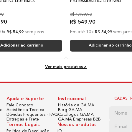
onal iQ Lite Black
Professional iQ Lite Red
90
R$
1
.
199
,
90
6 Meses
,
90
R$
549
,
90
10
x
sem juros
Em até
10
x
sem juro
R$
54
,
99
R$
54
,
99
Bivolt
USB
Adicionar ao carrinho
Adicionar ao carrinho
Ver mais produtos >
Ajuda e Suporte
Institucional
CADASTR
Fale Conosco
História da GA.MA
do
Assistência Técnica
Blog GA.MA
Dúvidas Frequentes - FAQ
Catálogos GA.MA
Entregas e Frete
GA.MA Empresas B2B
Termos Legais
Nossos produtos
Política de Devolução
iQ