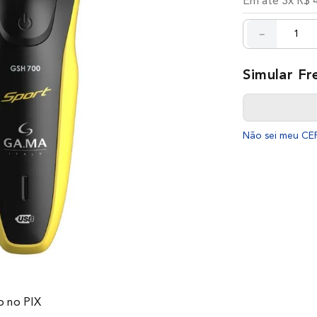
Em até
3
x
R$
－
Não sei meu CE
 no PIX