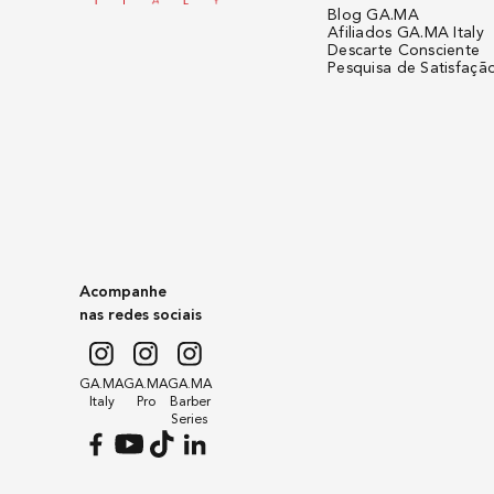
Blog GA.MA
Afiliados GA.MA Italy
Descarte Consciente
Pesquisa de Satisfaçã
Acompanhe
nas redes sociais
GA.MA
GA.MA
GA.MA
Italy
Pro
Barber
Series