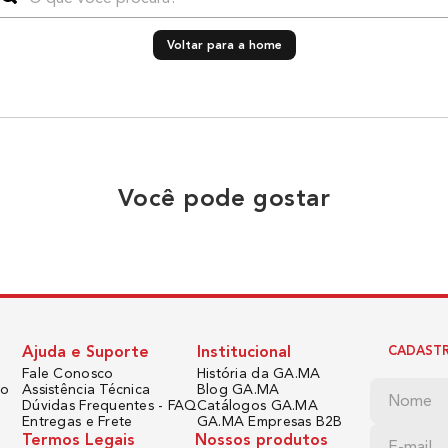
Voltar para a home
Você pode gostar
Ajuda e Suporte
Institucional
CADASTR
Fale Conosco
História da GA.MA
do
Assistência Técnica
Blog GA.MA
Dúvidas Frequentes - FAQ
Catálogos GA.MA
Entregas e Frete
GA.MA Empresas B2B
Termos Legais
Nossos produtos