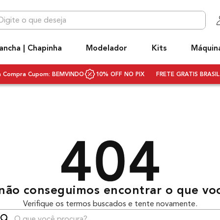
 que deseja
OS MAIS BUSCADOS
ancha | Chapinha
Modelador
Kits
Máquin
niq
hapinha cabelo
ra Compra Cupom: BEMVINDO
10% OFF NO PIX
FRETE GRATIS BRASIL 
ecador
ivolt
ecador cabelo bivolt
scova rotativa
scova modeladora
q3
não conseguimos encontrar o que vo
rancha
Verifique os termos buscados e tente novamente.
ifusor
que você procura?