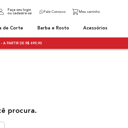
Faça seu login
Fale Conosco
ou cadastre-se
a de Corte
Barba e Rosto
Acessórios
- A PARTIR DE R$ 499,90
cê procura.