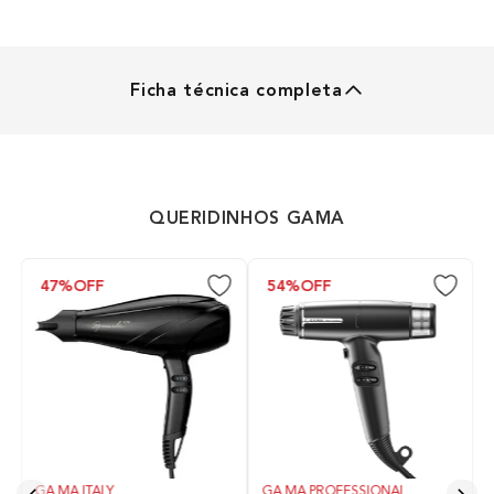
Ficha técnica completa
ESCOVAS
Tipo de Escova
QUERIDINHOS GAMA
Alisadora
47%
OFF
54%
OFF
Formato da Escova
Pente
Tecnologias
Essential oils
Ceramic Ion
Bivolt
GA.MA ITALY
GA.MA PROFESSIONAL