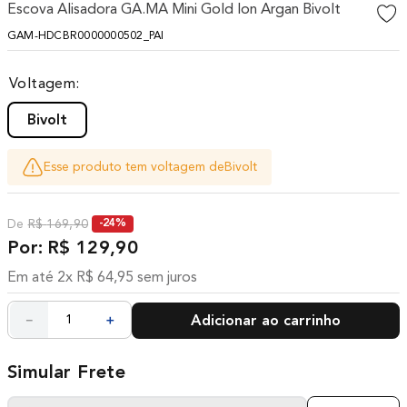
Escova Alisadora GA.MA Mini Gold Ion Argan Bivolt
10
º
difusor
GAM-HDCBR0000000502_PAI
Voltagem
Bivolt
Esse produto tem voltagem de
Bivolt
R$
169
,
90
-
24%
R$
129
,
90
Em até
2
x
R$
64
,
95
sem juros
－
＋
Adicionar ao carrinho