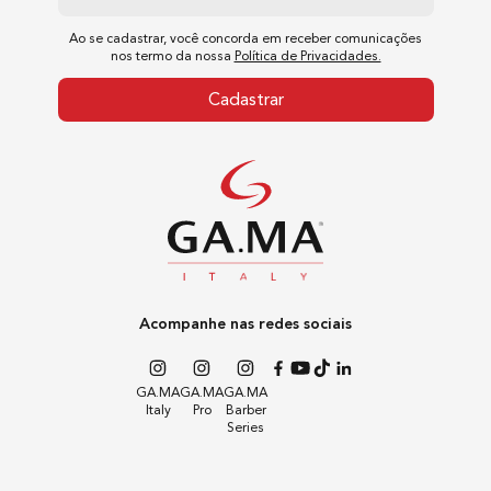
1
Ao se cadastrar, você concorda em receber comunicações
nos termo da nossa
Política de Privacidades.
Temperatura Máxima
Cadastrar
220
Emissão de Íon
Sim
Acompanhe nas redes sociais
Potência
43W-47W
GA.MA
GA.MA
GA.MA
Italy
Pro
Barber
Series
Cabo Giratório