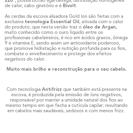
220º,
possui botão liga/desliga, distribuição homogênea
de calor, cabo giratório e é
Bivolt
.
As cerdas da escova alisadora Gold Ion são feitas com a
exclusiva
tecnologia Essential Oil
, ativada com o calor
do produto, que nesta versão traz o
óleo de Argan,
muito conhecido como o ouro líquido entre os
profissionais cabeleireiros, é rico em ácidos graxos, ômega
9 e vitamina E, sendo assim um antioxidante poderoso,
que promove hidratação e nutrição profunda para os fios,
combate o envelhecimento e protege dos efeitos
negativos do calor.
Muito mais brilho e reconstrução para o seu cabelo.
Com tecnologia
Antifrizz
que também está presente na
escova, é produzida pela emissão de íons negativos,
responsável por manter a umidade natural dos fios ao
mesmo tempo em que fecha a cutícula capilar; resultando
em cabelos mais saudáveis, sedosos e com menos frizz.