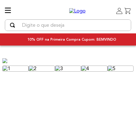
Digite o que deseja
TERMOS MAIS BUSCADOS
10% OFF na Primeira Compra Cupom: BEMVINDO
1
º
uniq
2
º
chapinha cabelo
3
º
secador
4
º
secador cabelo bivolt
5
º
escova rotativa
6
º
bivolt
7
º
escova modeladora
8
º
iq3
9
º
prancha