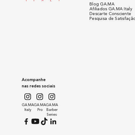
Blog GA.MA
Afiliados GA.MA Italy
Descarte Consciente
Pesquisa de Satisfaçã
Acompanhe
nas redes sociais
GA.MA
GA.MA
GA.MA
Italy
Pro
Barber
Series