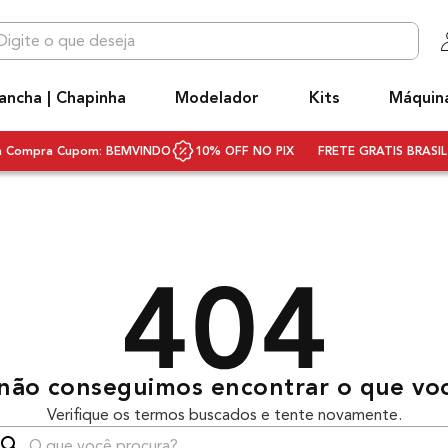
 que deseja
OS MAIS BUSCADOS
ancha | Chapinha
Modelador
Kits
Máquin
niq
hapinha cabelo
ra Compra Cupom: BEMVINDO
10% OFF NO PIX
FRETE GRATIS BRASIL 
ecador
ivolt
ecador cabelo bivolt
scova rotativa
scova modeladora
q3
não conseguimos encontrar o que vo
rancha
Verifique os termos buscados e tente novamente.
ifusor
que você procura?