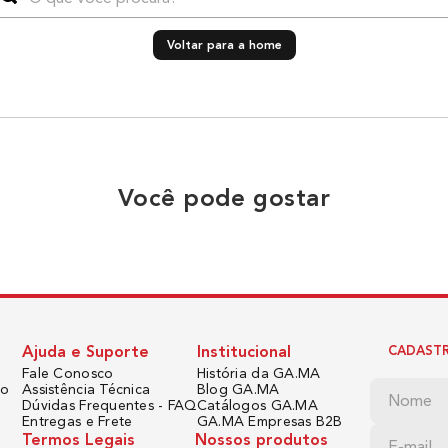
Voltar para a home
Você pode gostar
Ajuda e Suporte
Institucional
CADASTR
Fale Conosco
História da GA.MA
do
Assistência Técnica
Blog GA.MA
Dúvidas Frequentes - FAQ
Catálogos GA.MA
Entregas e Frete
GA.MA Empresas B2B
Termos Legais
Nossos produtos