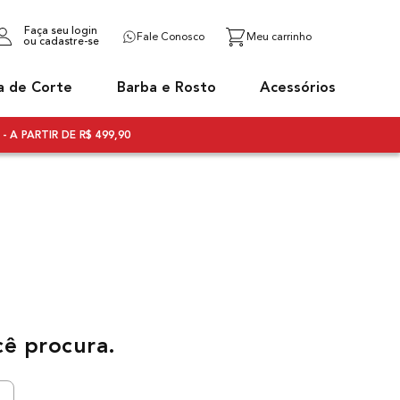
Faça seu login
Fale Conosco
ou cadastre-se
a de Corte
Barba e Rosto
Acessórios
- A PARTIR DE R$ 499,90
cê procura.