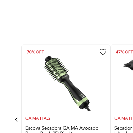
Funções
Sem Fio
70%
OFF
47%
OF
Autonomia de Bateria
Tempo de Carga
Quantidade de Pentes
GA.MA ITALY
GA.MA IT
Acessórios
Escova Secadora GA.MA Avocado
Secador