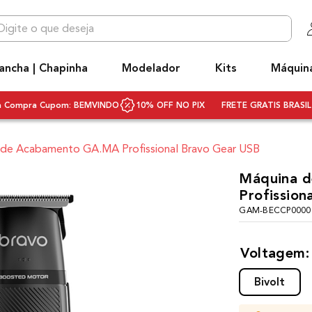
 que deseja
OS MAIS BUSCADOS
ancha | Chapinha
Modelador
Kits
Máquin
niq
hapinha cabelo
ra Compra Cupom: BEMVINDO
10% OFF NO PIX
FRETE GRATIS BRASIL 
ecador
 de Acabamento GA.MA Profissional Bravo Gear USB
ecador cabelo bivolt
ivolt
Máquina 
Profission
scova rotativa
GAM-BECCP00000
scova modeladora
q3
Voltagem
rancha
Bivolt
ifusor