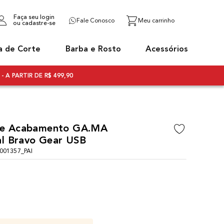
Faça seu login
Fale Conosco
ou cadastre-se
a de Corte
Barba e Rosto
Acessórios
- A PARTIR DE R$ 499,90
de Acabamento GA.MA
al Bravo Gear USB
01357_PAI