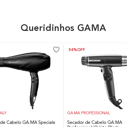
Acabamento
Queridinhos GAMA
Sim
F
54%
OFF
60min
90min
3
ALY
GA.MA PROFESSIONAL
Base de carregamento, óleo lu
 de Cabelo GA.MA Speciale
Secador de Cabelo GA.MA
limpeza, chave de fenda e 2 c