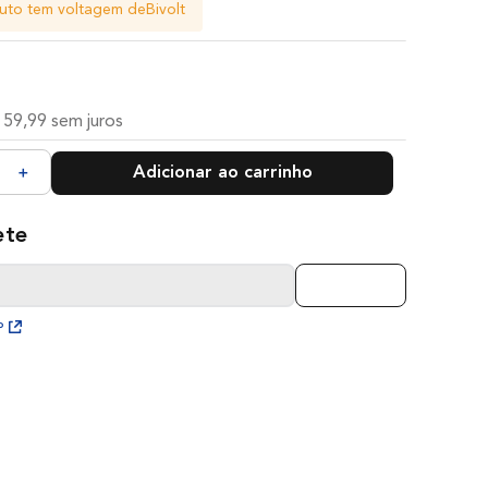
uto tem voltagem de
Bivolt
59
,
99
sem juros
Adicionar ao carrinho
＋
P