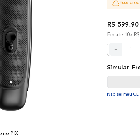
Esse prod
R$
599
,
90
Em até
10
x
R$
－
Não sei meu CE
 no PIX