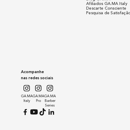
Afiliados GA.MA Italy
Descarte Consciente
Plug
Pesquisa de Satisfaçã
Tipos de Lâmina
Acompanhe
nas redes sociais
GA.MA
GA.MA
GA.MA
Italy
Pro
Barber
Series