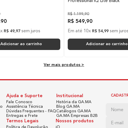
Professional iQ Lite Black
de 2 metros.
0
R$
1
.
199
,
90
,
90
R$
549
,
90
4cmx3,2cmx15,2cm (LarxAltx
4
x
sem juros
Em até
10
x
sem juro
R$
49
,
97
R$
54
,
99
Adicionar ao carrinho
Adicionar ao carrinho
14,9cmx18,7cmx5,4cm (LarxA
Ver mais produtos >
189g
1 Ano de Garantia na Maquina (
Ajuda e Suporte
Institucional
CADASTR
Fale Conosco
História da GA.MA
do
Assistência Técnica
Blog GA.MA
Dúvidas Frequentes - FAQ
Catálogos GA.MA
Entregas e Frete
GA.MA Empresas B2B
2m
Termos Legais
Nossos produtos
Política de Devolução
iQ