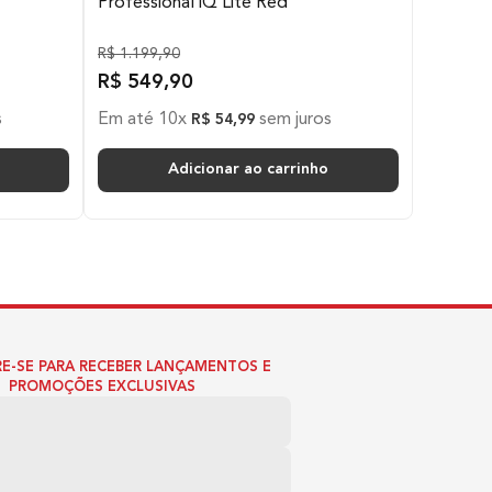
Professional iQ Lite Red
R$
1
.
199
,
90
R$
549
,
90
Com)
s
Em até
10
x
sem juros
R$
54
,
99
Adicionar ao carrinho
ltxCom)
não inclui garantia na lamina)
E-SE PARA RECEBER LANÇAMENTOS E
PROMOÇÕES EXCLUSIVAS