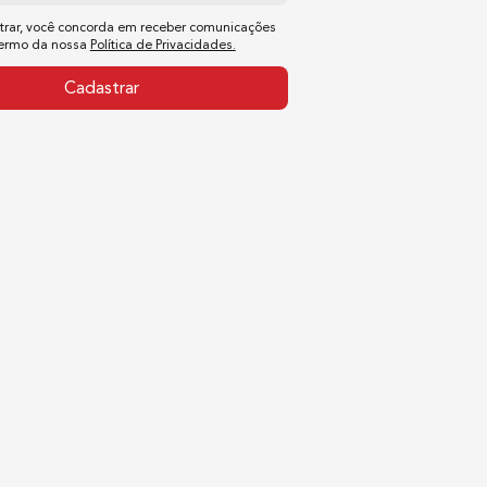
trar, você concorda em receber comunicações
termo da nossa
Política de Privacidades.
Cadastrar
stida com DLC, em formato T.