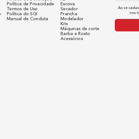
Política de Privacidade
Escova
Ao se cadas
Termos de Uso
Secador
USB
nos 
o
Política do SGI
Prancha
Manual de Conduta
Modelador
Kits
Máquinas de corte
Barba e Rosto
Lâmina PRO sintetizada, reve
Acessórios