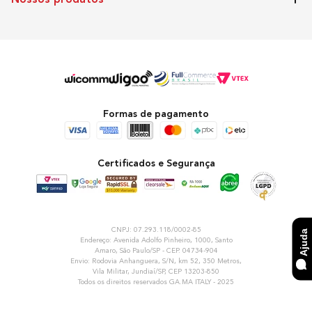
Formas de pagamento
Certificados e Segurança
CNPJ: 07.293.118/0002-85
Ajuda
Endereço: Avenida Adolfo Pinheiro, 1000, Santo
Amaro, São Paulo/SP - CEP. 04734-904
Envio: Rodovia Anhanguera, S/N, km 52, 350 Metros,
Vila Militar, Jundiaí/SP, CEP 13203-850
Todos os direitos reservados GA.MA ITALY - 2025