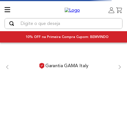
Digite o que deseja
TERMOS MAIS BUSCADOS
10% OFF na Primeira Compra Cupom: BEMVINDO
1
º
uniq
2
º
secador
3
º
chapinha cabelo
Garantia GAMA Italy
4
º
bivolt
5
º
secador cabelo bivolt
6
º
escova rotativa
7
º
escova modeladora
8
º
iq3
9
º
prancha