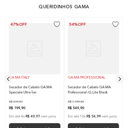
10
º
difusor
QUERIDINHOS GAMA
47%
OFF
54%
OFF
GA.MA ITALY
GA.MA PROFESSIONAL
Secador de Cabelo GA.MA
Secador de Cabelo GA.MA
Speciale Ultra Íon
Professional iQ Lite Black
R$
379
,
90
R$
1
.
199
,
90
R$
199
,
90
R$
549
,
90
Em até
4
x
R$
49
,
97
sem juros
Em até
10
x
R$
54
,
99
sem juros