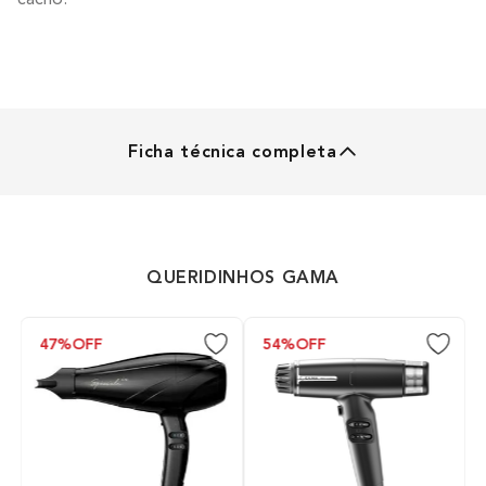
Ficha técnica completa
MODELADOR DE CACHO
Diâmetro
QUERIDINHOS GAMA
19mm e 32mm
47%
OFF
54%
OFF
Temperaturas
Atinge 180 C
Tecnologias