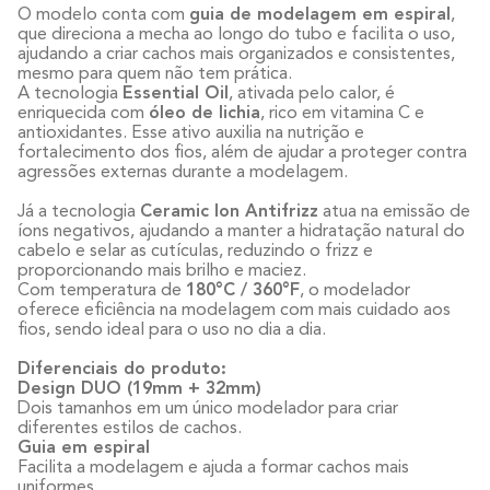
O modelo conta com
guia de modelagem em espiral
,
que direciona a mecha ao longo do tubo e facilita o uso,
ajudando a criar cachos mais organizados e consistentes,
mesmo para quem não tem prática.
A tecnologia
Essential Oil
, ativada pelo calor, é
enriquecida com
óleo de lichia
, rico em vitamina C e
antioxidantes. Esse ativo auxilia na nutrição e
fortalecimento dos fios, além de ajudar a proteger contra
agressões externas durante a modelagem.
Já a tecnologia
Ceramic Ion Antifrizz
atua na emissão de
íons negativos, ajudando a manter a hidratação natural do
cabelo e selar as cutículas, reduzindo o frizz e
proporcionando mais brilho e maciez.
Com temperatura de
180°C / 360°F
, o modelador
oferece eficiência na modelagem com mais cuidado aos
fios, sendo ideal para o uso no dia a dia.
Diferenciais do produto:
Design DUO (19mm + 32mm)
Dois tamanhos em um único modelador para criar
diferentes estilos de cachos.
Guia em espiral
Facilita a modelagem e ajuda a formar cachos mais
uniformes.