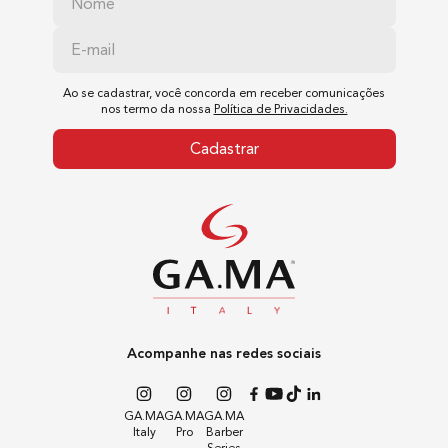
4.0mm
Potência
Ao se cadastrar, você concorda em receber comunicações
nos termo da nossa
Política de Privacidades.
40W
Cadastrar
Peso
331g
Dimensões do Produto
4cm x 5,5cm x 35cm (Largura x Altura x Comprimento)
Acompanhe nas redes sociais
Dimensões da Embalagem
GA.MA
GA.MA
GA.MA
5cm x 8,5cm x 36cm (Largura x Altura x Comprimento)
Italy
Pro
Barber