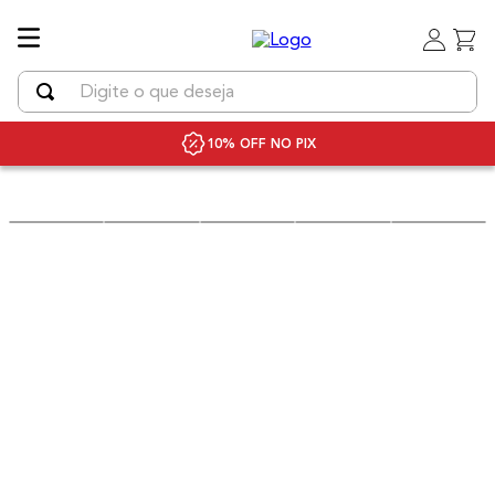
Digite o que deseja
TERMOS MAIS BUSCADOS
10% OFF NO PIX
1
º
uniq
2
º
secador
3
º
chapinha cabelo
4
º
bivolt
5
º
secador cabelo bivolt
6
º
escova rotativa
7
º
escova modeladora
8
º
iq3
9
º
prancha