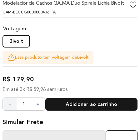
Modelador de Cachos GA.MA Duo Spirale Lichia Bivolt
10
º
difusor
GAM-BECCG0000000436_PAI
Voltagem
Bivolt
Esse produto tem voltagem de
Bivolt
R$
179
,
90
Em até
3
x
R$
59
,
96
sem juros
－
＋
Adicionar ao carrinho