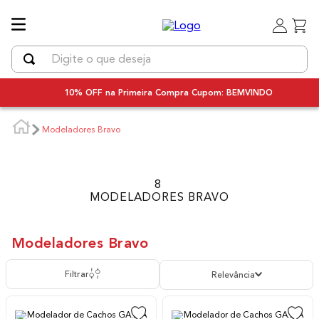
Digite o que deseja
TERMOS MAIS BUSCADOS
10% OFF na Primeira Compra Cupom: BEMVINDO
1
º
uniq
Modeladores Bravo
2
º
secador
3
º
chapinha cabelo
4
º
bivolt
8
MODELADORES BRAVO
5
º
secador cabelo bivolt
6
º
escova rotativa
Modeladores Bravo
7
º
escova modeladora
Filtrar
Relevância
8
º
iq3
9
º
prancha