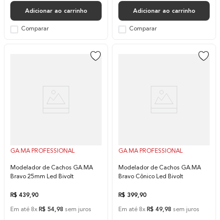
Adicionar ao carrinho
Adicionar ao carrinho
Comparar
Comparar
GA.MA PROFESSIONAL
GA.MA PROFESSIONAL
Modelador de Cachos GA.MA
Modelador de Cachos GA.MA
Bravo 25mm Led Bivolt
Bravo Cônico Led Bivolt
R$
439
,
90
R$
399
,
90
Em até
8
x
R$
54
,
98
sem juros
Em até
8
x
R$
49
,
98
sem juros