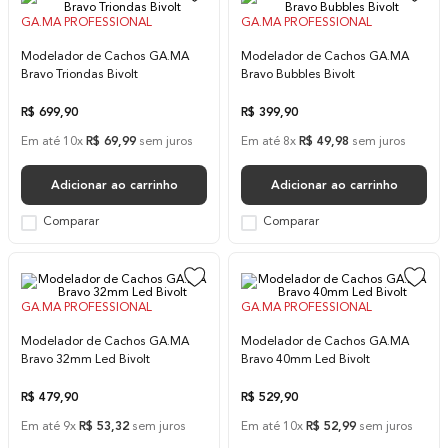
10
º
difusor
GA.MA PROFESSIONAL
GA.MA PROFESSIONAL
Modelador de Cachos GA.MA
Modelador de Cachos GA.MA
Bravo Triondas Bivolt
Bravo Bubbles Bivolt
R$
699
,
90
R$
399
,
90
Em até
10
x
R$
69
,
99
sem juros
Em até
8
x
R$
49
,
98
sem juros
Adicionar ao carrinho
Adicionar ao carrinho
Comparar
Comparar
GA.MA PROFESSIONAL
GA.MA PROFESSIONAL
Modelador de Cachos GA.MA
Modelador de Cachos GA.MA
Bravo 32mm Led Bivolt
Bravo 40mm Led Bivolt
R$
479
,
90
R$
529
,
90
Em até
9
x
R$
53
,
32
sem juros
Em até
10
x
R$
52
,
99
sem juros