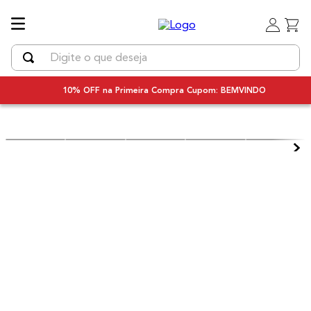
Digite o que deseja
TERMOS MAIS BUSCADOS
O
10% OFF NO PIX
1
º
uniq
2
º
secador
3
º
chapinha cabelo
4
º
bivolt
5
º
secador cabelo bivolt
6
º
escova rotativa
7
º
escova modeladora
8
º
iq3
9
º
prancha