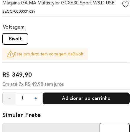
Máquina GA.MA Multistyler GCX630 Sport W&D USB
10
º
difusor
BECCP0000001639
Voltagem
Bivolt
Esse produto tem voltagem de
Bivolt
R$
349
,
90
Em até
7
x
R$
49
,
98
sem juros
－
＋
Adicionar ao carrinho