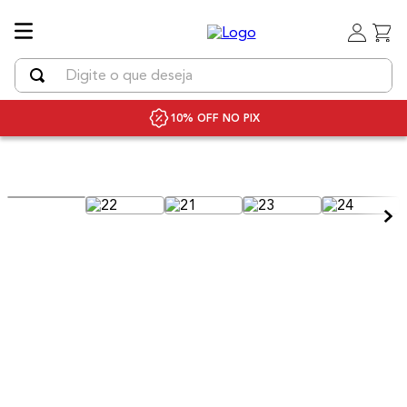
Digite o que deseja
TERMOS MAIS BUSCADOS
10% OFF NO PIX
1
º
uniq
2
º
chapinha cabelo
3
º
secador
4
º
secador cabelo bivolt
5
º
escova rotativa
6
º
bivolt
7
º
escova modeladora
8
º
iq3
9
º
prancha