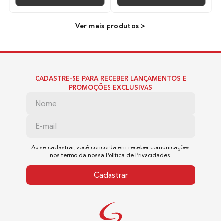
Voltagem
Ver mais produtos >
Bivolt
Plug
CADASTRE-SE PARA RECEBER LANÇAMENTOS E
PROMOÇÕES EXCLUSIVAS
2.5A 250v ~ Plug hexagonal - pino redondo de 4,0mm
Temperatura Máxima
210
Ao se cadastrar, você concorda em receber comunicações
nos termo da nossa
Política de Privacidades.
Cadastrar
Tempo Médio de Aquecimento
Segundos