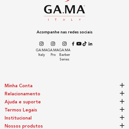
Revestimento dos Patins
Ceramic Ion
Acompanhe nas redes sociais
Potência
34W-37W
GA.MA
GA.MA
GA.MA
Italy
Pro
Barber
Series
Dimensões do Produto
2,5cm x 4cm x 29,5cm (Largura x Altura x
Minha Conta
Comprimento)
Relacionamento
Ajuda e suporte
Dimensões da Embalagem
Termos Legais
6,5cm x 14cm x 30cm (Largura x Altura x
Institucional
Comprimento)
Nossos produtos