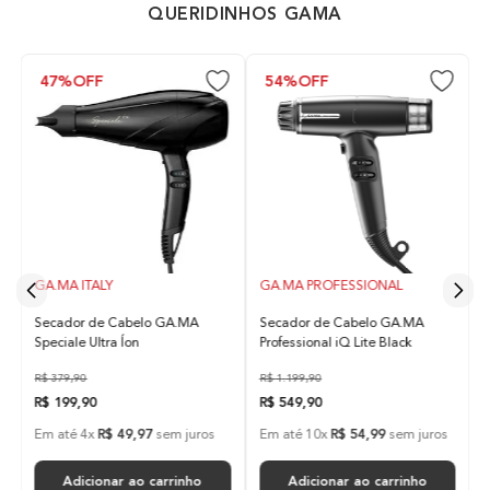
QUERIDINHOS GAMA
Ceramic Ion
47%
OFF
54%
OFF
Ceramic Íon
Tecnologia com alta emissão de íons negativos que
tem como principal função reduzir o frizz do cabelo,
proporcionando brilho e maciez, melhorando sua
aparência e mantendo os fios mais saudáveis.
GA.MA ITALY
GA.MA PROFESSIONAL
Indicador de Temperatura
Secador de Cabelo GA.MA
Secador de Cabelo GA.MA
Não
Speciale Ultra Íon
Professional iQ Lite Black
R$
379
,
90
R$
1
.
199
,
90
R$
199
,
90
R$
549
,
90
Emissão de Íon
Em até
4
x
R$
49
,
97
sem juros
Em até
10
x
R$
54
,
99
sem juros
Sim
Adicionar ao carrinho
Adicionar ao carrinho