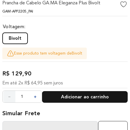
Prancha de Cabelo GA.MA Eleganza Plus Bivolt
10
º
difusor
GAM-APP2205_PAI
Voltagem
Bivolt
Esse produto tem voltagem de
Bivolt
R$
129
,
90
Em até
2
x
R$
64
,
95
sem juros
－
＋
Adicionar ao carrinho