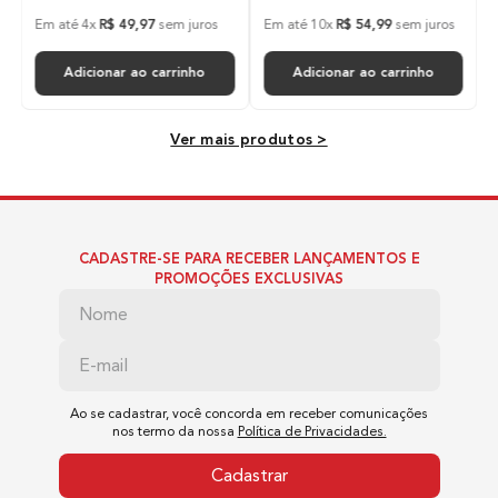
Em até
4
x
R$
49
,
97
sem juros
Em até
10
x
R$
54
,
99
sem juros
Regulador
Adicionar ao carrinho
Adicionar ao carrinho
Regulador de Temperatura
Ver mais produtos >
Indicador de Temperatura
Sim
CADASTRE-SE PARA RECEBER LANÇAMENTOS E
Emissão de Íon
PROMOÇÕES EXCLUSIVAS
Não
Voltagem
Ao se cadastrar, você concorda em receber comunicações
nos termo da nossa
Política de Privacidades.
Bivolt
Cadastrar