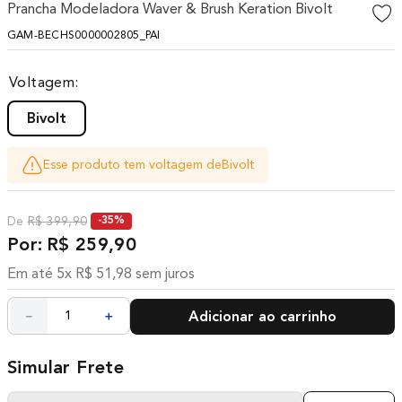
Prancha Modeladora Waver & Brush Keration Bivolt
10
º
difusor
GAM-BECHS0000002805_PAI
Voltagem
Bivolt
Esse produto tem voltagem de
Bivolt
R$
399
,
90
-
35%
R$
259
,
90
Em até
5
x
R$
51
,
98
sem juros
－
＋
Adicionar ao carrinho