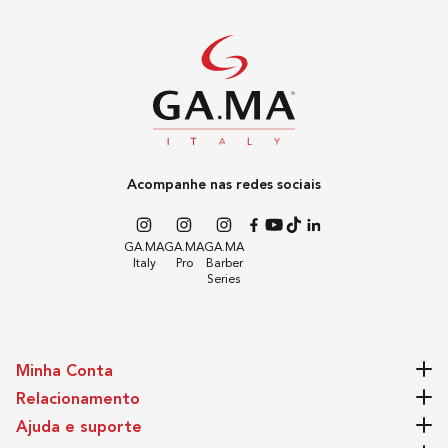
Plug
2,5A - 250V~ - Plug Hexagonal - Pino Redondo de
4,0mm
Temperatura Mínima
140
Acompanhe nas redes sociais
Temperatura Máxima
GA.MA
GA.MA
GA.MA
Italy
Pro
Barber
Series
0
Tempo Médio de Aquecimento
Minha Conta
45 segundos
Relacionamento
Ajuda e suporte