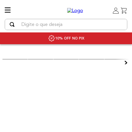
Digite o que deseja
TERMOS MAIS BUSCADOS
10% OFF NO PIX
1
º
uniq
2
º
secador
3
º
chapinha cabelo
4
º
bivolt
5
º
secador cabelo bivolt
6
º
escova rotativa
7
º
escova modeladora
8
º
iq3
9
º
prancha