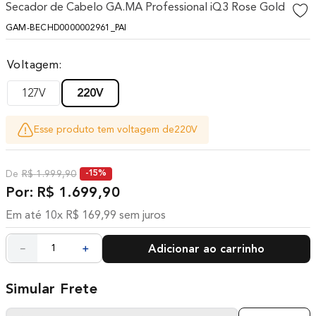
Secador de Cabelo GA.MA Professional iQ3 Rose Gold
10
º
difusor
GAM-BECHD0000002961_PAI
Voltagem
127V
220V
Esse produto tem voltagem de
220V
R$
1
.
999
,
90
-
15%
R$
1
.
699
,
90
Em até
10
x
R$
169
,
99
sem juros
－
＋
Adicionar ao carrinho