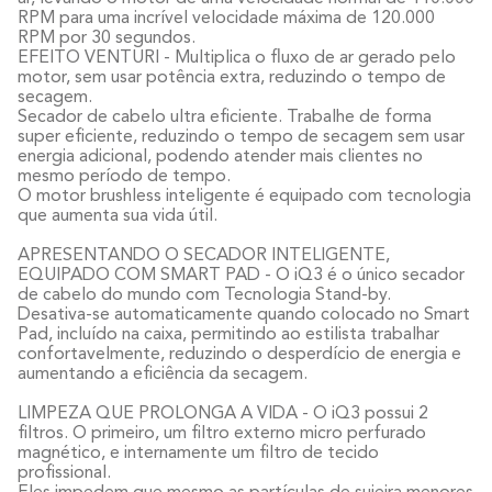
RPM para uma incrível velocidade máxima de 120.000
RPM por 30 segundos.
EFEITO VENTURI - Multiplica o fluxo de ar gerado pelo
motor, sem usar potência extra, reduzindo o tempo de
secagem.
Secador de cabelo ultra eficiente. Trabalhe de forma
super eficiente, reduzindo o tempo de secagem sem usar
energia adicional, podendo atender mais clientes no
mesmo período de tempo.
O motor brushless inteligente é equipado com tecnologia
que aumenta sua vida útil.
APRESENTANDO O SECADOR INTELIGENTE,
EQUIPADO COM SMART PAD - O iQ3 é o único secador
de cabelo do mundo com Tecnologia Stand-by.
Desativa-se automaticamente quando colocado no Smart
Pad, incluído na caixa, permitindo ao estilista trabalhar
confortavelmente, reduzindo o desperdício de energia e
aumentando a eficiência da secagem.
LIMPEZA QUE PROLONGA A VIDA - O iQ3 possui 2
filtros. O primeiro, um filtro externo micro perfurado
magnético, e internamente um filtro de tecido
profissional.
Eles impedem que mesmo as partículas de sujeira menores