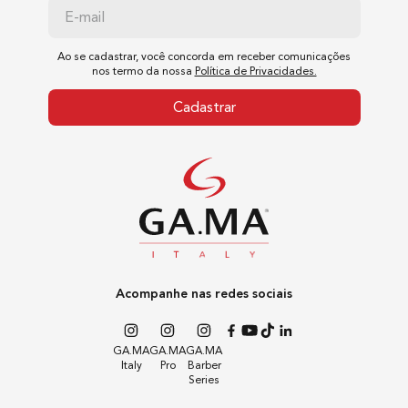
Venture System
Ao se cadastrar, você concorda em receber comunicações
nos termo da nossa
Política de Privacidades.
Multiplica o fluxo de ar fornecido pelo motor sem
Cadastrar
consumir energia adicional e reduz o tempo de
secagem
E System C
Sistema Exclusivo GAMA que permite detectar
quando as condicoes de uso Não sao as ideais
evitando interupcao O sinal e sonoro e avisa o
momento de trocar o filtro O e-System C controla a
Acompanhe nas redes sociais
temperatura o fluxo de ar e a energia utilizada
GA.MA
GA.MA
GA.MA
Italy
Pro
Barber
Turbo
Series