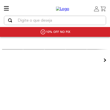
Digite o que deseja
TERMOS MAIS BUSCADOS
10% OFF NO PIX
1
º
uniq
2
º
chapinha cabelo
3
º
secador
4
º
bivolt
5
º
secador cabelo bivolt
6
º
escova rotativa
7
º
escova modeladora
8
º
iq3
9
º
prancha