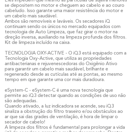
se depositem no motor e cheguem ao cabelo e ao couro
cabeludo. Isso garante uma maior resistência do motor e
um cabelo mais saudável.
Ambos são removíveis e laváveis. Os secadores iQ
continuam sendo os únicos no mercado equipados com
tecnologia de Auto Limpeza, que faz girar o motor na
direção inversa, auxiliando na limpeza profunda dos filtros.
Kit de limpeza incluído na caixa.
TECNOLOGIA OXY-ACTIVE - O iQ3 está equipado com a
Tecnologia Oxy-Active, que utiliza as propriedades
antibacterianas e rejuvenescedoras do Oxigênio Ativo
para garantir um cabelo mais saudável, brilhante e
regenerado desde as cutículas até as pontas, ao mesmo
tempo em que garante uma cor mais duradoura.
eSystem-C - eSystem-C é uma nova tecnologia que
permite ao iQ3 detectar quando as condições de uso não
são adequadas.
Quando ativado, a luz indicadora se acende, seu iQ3
sinaliza a obstrução do filtro traseiro e/ou obstáculos ao
ar que sai das grades de ventilação, é hora de limpar o
secador de cabelo!
A limpeza dos filtros é fundamental para prolongar a vida