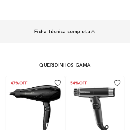
Ficha técnica completa
IQ PERFEITO
Modelo
QUERIDINHOS GAMA
iQ3
47%
OFF
54%
OFF
Funções
Turbo Aumenta significativamente o fluxo de ar
levando o motor de uma velocidade normal de 110
000 RPM para uma incrivel velocidade maxima de 120
000 RPM por 30 segundos