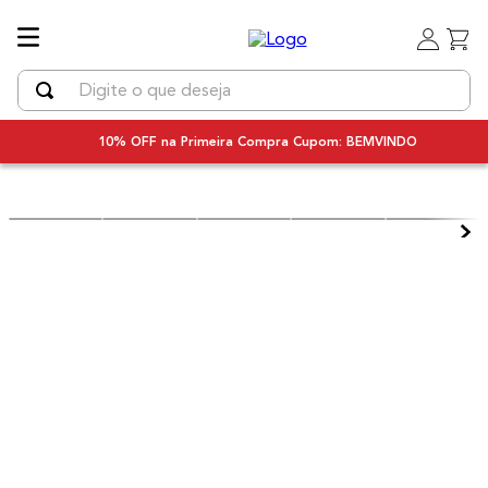
Digite o que deseja
TERMOS MAIS BUSCADOS
10% OFF na Primeira Compra Cupom: BEMVINDO
1
º
uniq
2
º
chapinha cabelo
3
º
secador
4
º
bivolt
5
º
secador cabelo bivolt
6
º
escova rotativa
7
º
escova modeladora
8
º
iq3
9
º
prancha