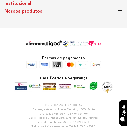
Institucional
Nossos produtos
Formas de pagamento
Certificados e Segurança
CNPJ: 07.293.118/0002-85
Ajuda
Endereço: Avenida Adolfo Pinheiro, 1000, Santo
Amaro, São Paulo/SP - CEP. 04734-904
Envio: Rodovia Anhanguera, S/N, km 52, 350 Metros,
Vila Militar, Jundiaí/SP, CEP 13203-850
Todos os direitos reservados GA.MA ITALY - 2025