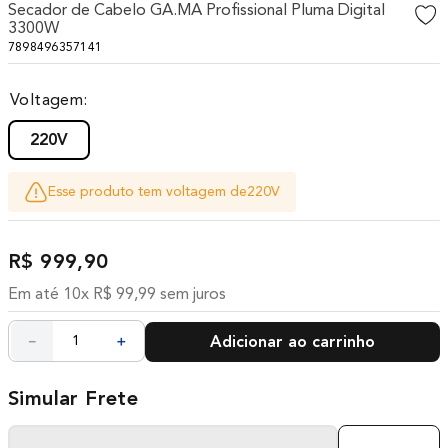
Secador de Cabelo GA.MA Profissional Pluma Digital
10
º
difusor
3300W
7898496357141
Voltagem
220V
Esse produto tem voltagem de
220V
R$
999
,
90
Em até
10
x
R$
99
,
99
sem juros
－
＋
Adicionar ao carrinho