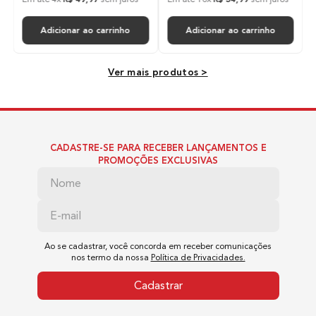
2 Velocidades
Adicionar ao carrinho
Adicionar ao carrinho
Temperaturas
Ver mais produtos >
3 temperaturas
Ar Frio
CADASTRE-SE PARA RECEBER LANÇAMENTOS E
Sim
PROMOÇÕES EXCLUSIVAS
Acessórios
2 bicos direcionadores de ar + difusor
Ao se cadastrar, você concorda em receber comunicações
nos termo da nossa
Política de Privacidades.
Comprimento do Cabo
Cadastrar
3m - 2X1,5mm