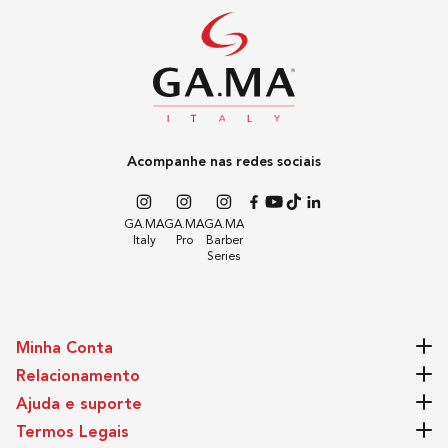
Dimensões do Produto
22,5cm comprimento x 22,5cm de altura x 9,1cm de
largura
Acompanhe nas redes sociais
Peso
490g
GA.MA
GA.MA
GA.MA
Italy
Pro
Barber
Series
Garantia
12 Meses
Minha Conta
Relacionamento
Ajuda e suporte
Termos Legais