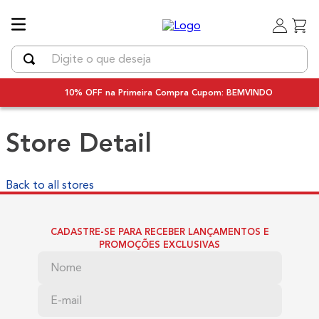
Digite o que deseja
TERMOS MAIS BUSCADOS
10% OFF na Primeira Compra Cupom: BEMVINDO
1
º
uniq
Store Detail
2
º
chapinha cabelo
3
º
secador
4
º
secador cabelo bivolt
Back to all stores
5
º
escova rotativa
CADASTRE-SE PARA RECEBER LANÇAMENTOS E
6
º
bivolt
PROMOÇÕES EXCLUSIVAS
7
º
escova modeladora
8
º
iq3
9
º
prancha