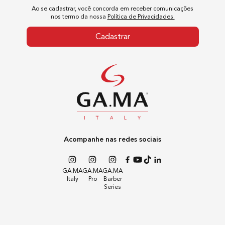
Ao se cadastrar, você concorda em receber comunicações
10
º
difusor
nos termo da nossa
Política de Privacidades.
Cadastrar
Acompanhe nas redes sociais
GA.MA
GA.MA
GA.MA
Italy
Pro
Barber
Series