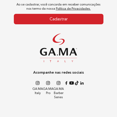
Ao se cadastrar, você concorda em receber comunicações
10
º
difusor
nos termo da nossa
Política de Privacidades.
Cadastrar
Acompanhe nas redes sociais
GA.MA
GA.MA
GA.MA
Italy
Pro
Barber
Series