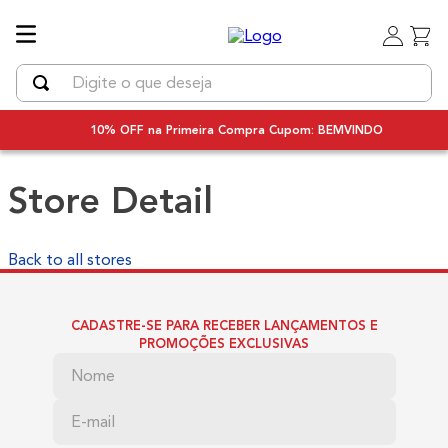
Digite o que deseja
TERMOS MAIS BUSCADOS
10% OFF na Primeira Compra Cupom: BEMVINDO
1
º
uniq
Store Detail
2
º
chapinha cabelo
3
º
secador
4
º
secador cabelo bivolt
Back to all stores
5
º
bivolt
CADASTRE-SE PARA RECEBER LANÇAMENTOS E
6
º
escova rotativa
PROMOÇÕES EXCLUSIVAS
7
º
escova modeladora
8
º
iq3
9
º
prancha