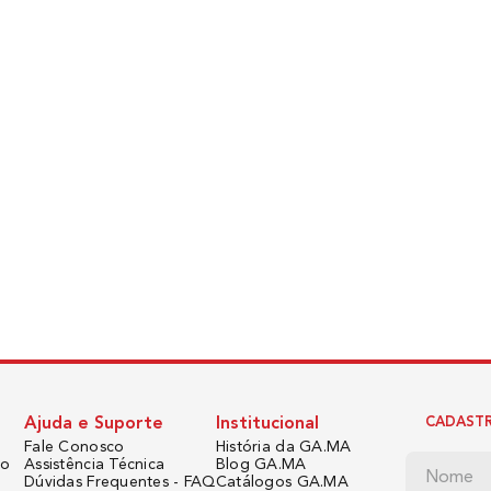
Ajuda e Suporte
Institucional
CADASTR
Fale Conosco
História da GA.MA
do
Assistência Técnica
Blog GA.MA
Dúvidas Frequentes - FAQ
Catálogos GA.MA