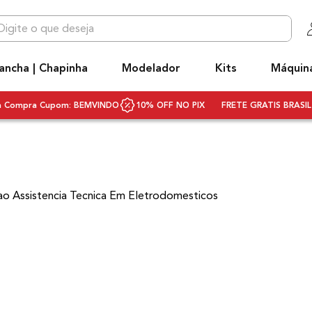
 que deseja
OS MAIS BUSCADOS
ancha | Chapinha
Modelador
Kits
Máquin
niq
hapinha cabelo
ra Compra Cupom: BEMVINDO
10% OFF NO PIX
FRETE GRATIS BRASIL 
ecador
ivolt
ecador cabelo bivolt
ao Assistencia Tecnica Em Eletrodomesticos
scova rotativa
scova modeladora
q3
rancha
ifusor