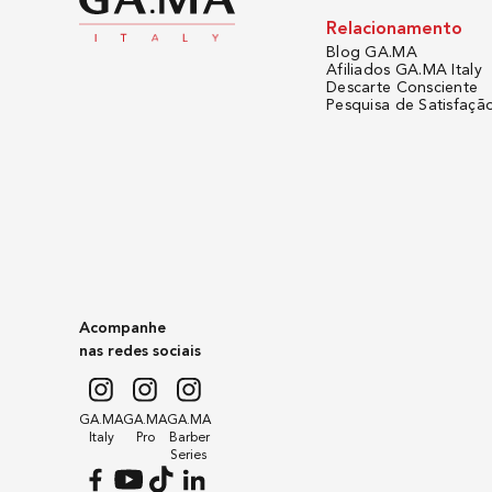
Relacionamento
Blog GA.MA
Afiliados GA.MA Italy
Descarte Consciente
Pesquisa de Satisfaçã
Acompanhe
nas redes sociais
GA.MA
GA.MA
GA.MA
Italy
Pro
Barber
Series