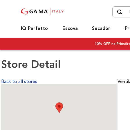
Digite o
TERM
IQ Perfetto
Escova
Secador
Pr
1
º
u
2
º
c
10% OFF na Primei
3
º
s
Store Detail
4
º
b
5
º
s
Back to all stores
Ventil
6
º
e
7
º
e
8
º
i
9
º
p
10
º
d