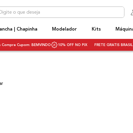
 que deseja
OS MAIS BUSCADOS
ancha | Chapinha
Modelador
Kits
Máquin
niq
hapinha cabelo
ra Compra Cupom: BEMVINDO
10% OFF NO PIX
FRETE GRATIS BRASIL 
ecador
ivolt
ecador cabelo bivolt
ar
scova rotativa
scova modeladora
q3
rancha
ifusor