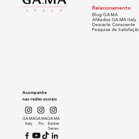
Relacionamento
Blog GA.MA
Afiliados GA.MA Italy
Descarte Consciente
Pesquisa de Satisfaçã
Acompanhe
nas redes sociais
GA.MA
GA.MA
GA.MA
Italy
Pro
Barber
Series