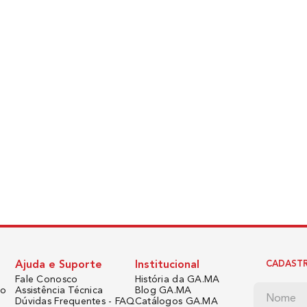
Ajuda e Suporte
Institucional
CADASTR
Fale Conosco
História da GA.MA
do
Assistência Técnica
Blog GA.MA
Dúvidas Frequentes - FAQ
Catálogos GA.MA