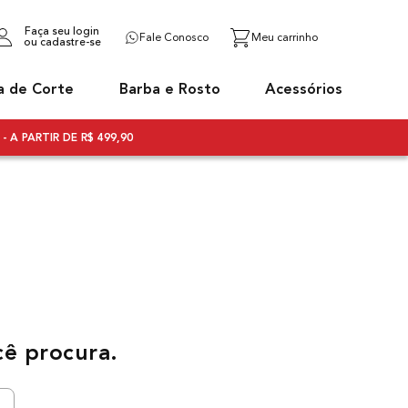
Faça seu login
Fale Conosco
ou cadastre-se
a de Corte
Barba e Rosto
Acessórios
- A PARTIR DE R$ 499,90
cê procura.