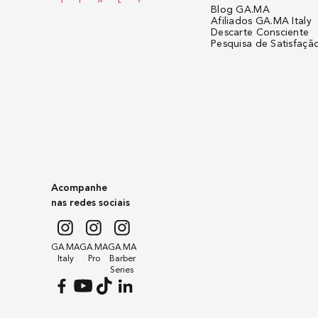
Blog GA.MA
Afiliados GA.MA Italy
Descarte Consciente
Pesquisa de Satisfaçã
Acompanhe
nas redes sociais
GA.MA
GA.MA
GA.MA
Italy
Pro
Barber
Series