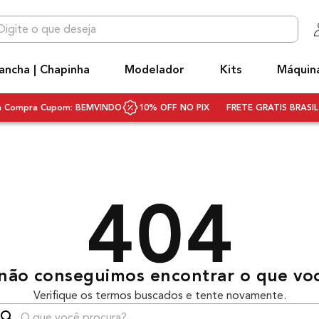
 que deseja
OS MAIS BUSCADOS
ancha | Chapinha
Modelador
Kits
Máquin
niq
ecador
ra Compra Cupom: BEMVINDO
10% OFF NO PIX
FRETE GRATIS BRASIL 
hapinha cabelo
ivolt
scova rotativa
ecador cabelo bivolt
scova modeladora
q3
não conseguimos encontrar o que vo
rancha
Verifique os termos buscados e tente novamente.
ecador difusor
que você procura?