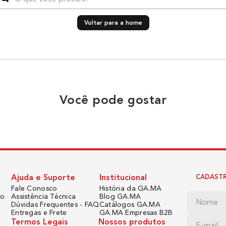
Voltar para a home
Você pode gostar
Ajuda e Suporte
Institucional
CADASTR
Fale Conosco
História da GA.MA
do
Assistência Técnica
Blog GA.MA
Dúvidas Frequentes - FAQ
Catálogos GA.MA
Entregas e Frete
GA.MA Empresas B2B
Termos Legais
Nossos produtos