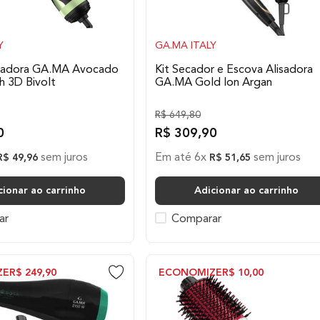
Y
GA.MA ITALY
cadora GA.MA Avocado
Kit Secador e Escova Alisadora
h 3D Bivolt
GA.MA Gold Ion Argan
R$
649
,
80
0
R$
309
,
90
sem juros
Em até
6
x
sem juros
R$
49
,
96
R$
51
,
65
cionar ao carrinho
Adicionar ao carrinho
ar
Comparar
ZE
R$
249
,
90
ECONOMIZE
R$
10
,
00