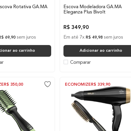
 Escova Rotativa GA.MA
Escova Modeladora GA.MA
Eleganza Plus Bivolt
R$
349
,
90
sem juros
Em até
7
x
sem juros
R$
69
,
90
R$
49
,
98
cionar ao carrinho
Adicionar ao carrinho
ar
Comparar
ZE
R$
350
,
00
ECONOMIZE
R$
339
,
90