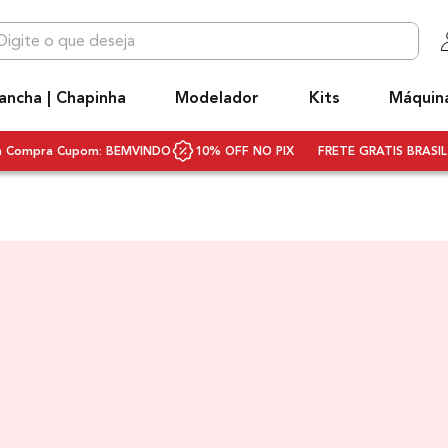
 que deseja
OS MAIS BUSCADOS
ancha | Chapinha
Modelador
Kits
Máquin
niq
hapinha cabelo
ra Compra Cupom: BEMVINDO
10% OFF NO PIX
FRETE GRATIS BRASIL 
ecador
ecador cabelo bivolt
ivolt
scova rotativa
scova modeladora
q3
rancha
ifusor