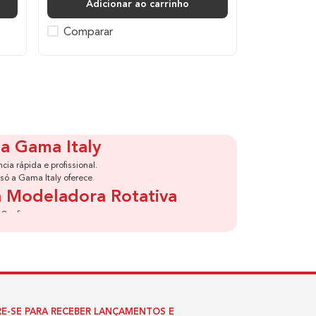
Adicionar ao carrinho
Comparar
a Gama Italy
ia rápida e profissional.
ó a Gama Italy oferece.
va Modeladora Rotativa
Confira:
ida.
 desde os mais finos até os mais volumosos.
va 2 em 1?
E-SE PARA RECEBER LANÇAMENTOS E