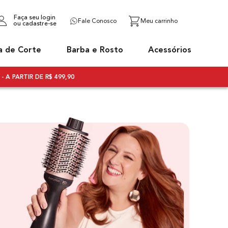
Faça seu login
Fale Conosco
ou cadastre-se
a de Corte
Barba e Rosto
Acessórios
- A PARTIR DE R$ 499,90