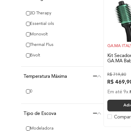
3D Therapy
Essential oils
Monovolt
Thermal Plus
GA.MA ITAL
Bivolt
Kit Secado
GA.MA Ba
Tourmaline Ion
R$
719
,
80
Temperatura Máxima
Nano Silver
R$
469
,
9
Ceramic Ion
0
Em até
9
x
IHT
Adi
Titanio Íon
Tipo de Escova
Compar
Modeladora