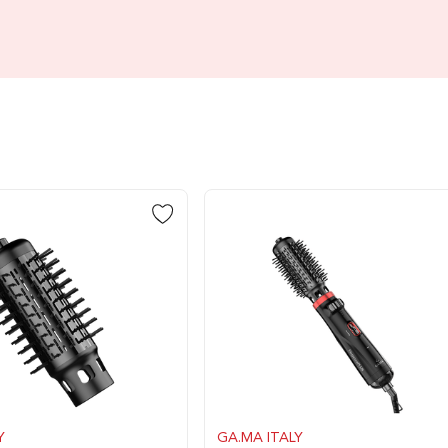
Y
GA.MA ITALY