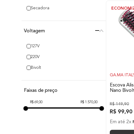
Secadora
ECONOMI
Voltagem
127V
220V
Bivolt
GA.MA ITAL
Escova Ali
Nano Bivol
Faixas de preço
R$ 69,00
R$ 1.570,00
R$
149
,
90
R$
99
,
90
Em até
2
x