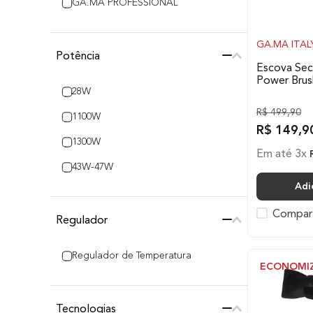
GA.MA PROFESSIONAL
GA.MA ITAL
Potência
Escova Se
Power Brus
28W
R$
499
,
90
1100W
R$
149
,
9
1300W
Em até
3
x
43W-47W
Adi
Compar
Regulador
Regulador de Temperatura
ECONOMI
Tecnologias