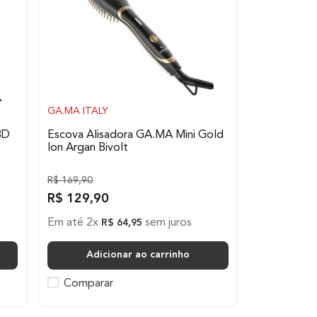
GA.MA ITALY
3D
Escova Alisadora GA.MA Mini Gold
Ion Argan Bivolt
R$
169
,
90
R$
129
,
90
Em até
2
x
sem juros
R$
64
,
95
Adicionar ao carrinho
Comparar