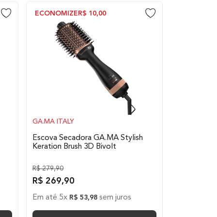
ECONOMIZE
R$
10
,
00
GA.MA ITALY
Escova Secadora GA.MA Stylish
Keration Brush 3D Bivolt
R$
279
,
90
R$
269
,
90
Em até
5
x
sem juros
R$
53
,
98