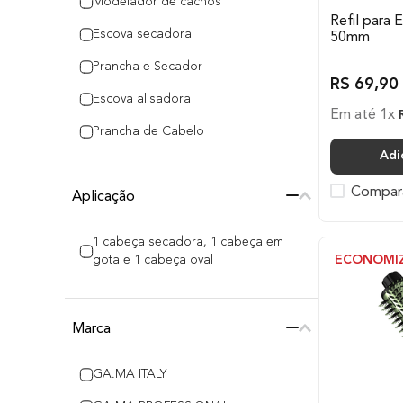
Modelador de cachos
Refil para
Escova secadora
50mm
Prancha e Secador
R$
69
,
90
Escova alisadora
Em até
1
x
Prancha de Cabelo
Adi
Compar
Aplicação
1 cabeça secadora, 1 cabeça em
ECONOMI
gota e 1 cabeça oval
Marca
GA.MA ITALY