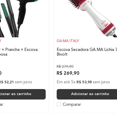
Y
GA.MA ITALY
r + Prancha + Escova
Escova Secadora GA.MA Lichia 
bosa
Bivolt
R$
279
,
90
0
R$
269
,
90
sem juros
Em até
5
x
sem juros
R$
52
,
21
R$
53
,
98
cionar ao carrinho
Adicionar ao carrinho
ar
Comparar