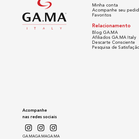
Minha conta
A praticidade de
Acompanhe seu pedi
precisa alternar
Favoritos
Além disso, a es
quebras.
Relacionamento
Adquira a Sua E
Blog GA.MA
Não perca a chan
Afiliados GA.MA Italy
incríveis e sinta
Descarte Consciente
A Gama Italy é s
Pesquisa de Satisfaçã
Escova Secador
Escova Secador
Acompanhe
nas redes sociais
GA.MA
GA.MA
GA.MA