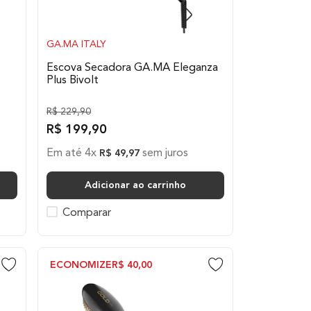
GA.MA ITALY
Escova Secadora GA.MA Eleganza
Plus Bivolt
R$
229
,
90
R$
199
,
90
Em até
4
x
sem juros
R$
49
,
97
Adicionar ao carrinho
Comparar
ECONOMIZE
R$
40
,
00