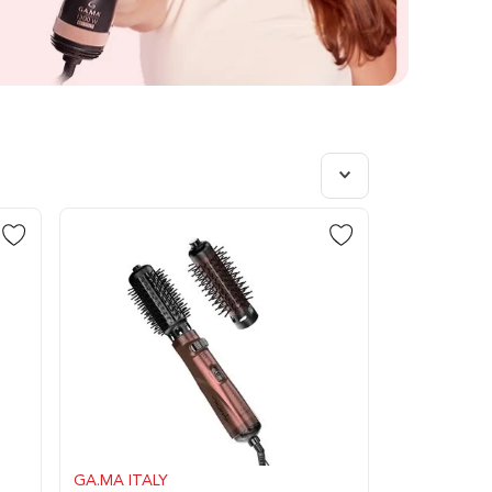
GA.MA ITALY