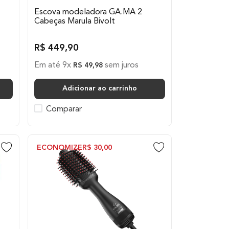
Escova modeladora GA.MA 2
Cabeças Marula Bivolt
R$
449
,
90
Em até
9
x
sem juros
R$
49
,
98
Adicionar ao carrinho
Comparar
ECONOMIZE
R$
30
,
00