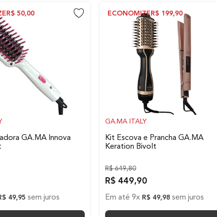
ZE
R$
50
,
00
ECONOMIZE
R$
199
,
90
Y
GA.MA ITALY
sadora GA.MA Innova
Kit Escova e Prancha GA.MA
t
Keration Bivolt
R$
649
,
80
R$
449
,
90
sem juros
Em até
9
x
sem juros
R$
49
,
95
R$
49
,
98