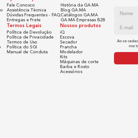
Fale Conosco
História da GA.MA
 uma escova modeladora rotativa 2 em 1 é um dos grandes atrativos para quem 
do
Assistência Técnica
Blog GA.MA
 entre diferentes ferramentas — um único produto é capaz de alisar, modelar e da
Dúvidas Frequentes - FAQ
Catálogos GA.MA
cova da Gama Italy conta com funcionalidades que ajudam a proteger os fios, co
Entregas e Frete
GA.MA Empresas B2B
Termos Legais
Nossos produtos
scova Modeladora Rotativa Agora
Política de Devolução
iQ
ce de elevar seu cuidado capilar a outro nível com a escova modeladora rotativa
Política de Privacidade
Escova
-se confiante todos os dias!
Ao se cadas
Termos de Uso
Secador
inônimo de tecnologia e qualidade no mercado de cuidados capilares. Portanto
nos 
o
Política do SGI
Prancha
Confira outras catego
Manual de Conduta
Modelador
Kits
a
|
Secador de Cabelo IQ Lite
|
Escova Secadora Eleganza Plus
|
Linha Masculina
Máquinas de corte
Confira outras coleç
Barba e Rosto
Acessórios
a 1300w
|
Escova Alisadora Mini
|
Escova Modeladora e Secador
|
Secador de Cabe