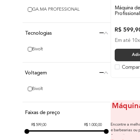
Máquina d
GA.MA PROFESSIONAL
Profissiona
R$
599
,
9
Tecnologias
Em até
10
Bivolt
Adi
Compar
Voltagem
Bivolt
Máquina
Faixas de preço
Encontre a melho
R$ 599,00
R$ 1.000,00
e barbearias ou 
Aproveite as con