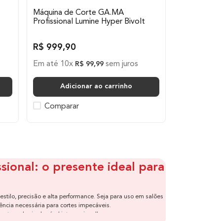
Máquina de Corte GA.MA
Profissional Lumine Hyper Bivolt
R$
999
,
90
Em até
10
x
sem juros
R$
99
,
99
Adicionar ao carrinho
Comparar
ional: o presente ideal para
estilo, precisão e alta performance. Seja para uso em salões
ência necessária para cortes impecáveis.
m tecnologia de nível internacional!