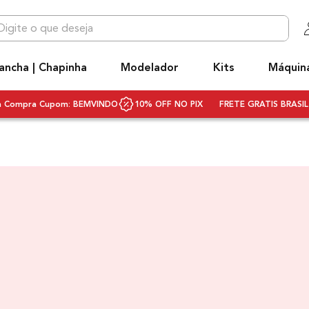
 que deseja
OS MAIS BUSCADOS
ancha | Chapinha
Modelador
Kits
Máquin
niq
ecador
ra Compra Cupom: BEMVINDO
10% OFF NO PIX
FRETE GRATIS BRASIL 
hapinha cabelo
ivolt
ecador cabelo bivolt
scova rotativa
scova modeladora
q3
rancha
ifusor