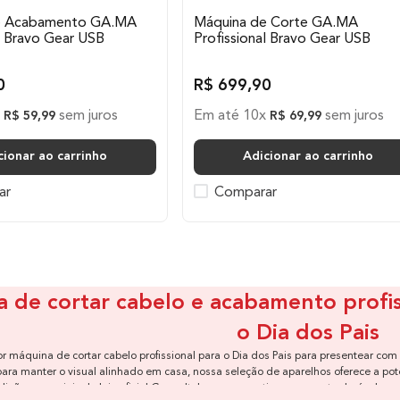
e Acabamento GA.MA
Máquina de Corte GA.MA
l Bravo Gear USB
Profissional Bravo Gear USB
0
R$
699
,
90
x
sem juros
Em até
10
x
sem juros
R$
59
,
99
R$
69
,
99
cionar ao carrinho
Adicionar ao carrinho
ar
Comparar
 de cortar cabelo e acabamento profiss
o Dia dos Pais
r máquina de cortar cabelo profissional para o Dia dos Pais para presentear com 
para manter o visual alinhado em casa, nossa seleção de aparelhos oferece a pot
dições especiais da loja oficial Gama Italy para garantir um presente durável e co