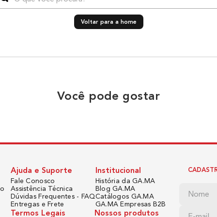
Voltar para a home
Você pode gostar
Ajuda e Suporte
Institucional
CADASTR
Fale Conosco
História da GA.MA
do
Assistência Técnica
Blog GA.MA
Dúvidas Frequentes - FAQ
Catálogos GA.MA
Entregas e Frete
GA.MA Empresas B2B
Termos Legais
Nossos produtos