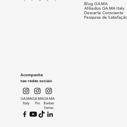
Blog GA.MA
Afiliados GA.MA Italy
Descarte Consciente
Pesquisa de Satisfaçã
Acompanhe
nas redes sociais
GA.MA
GA.MA
GA.MA
Italy
Pro
Barber
Series