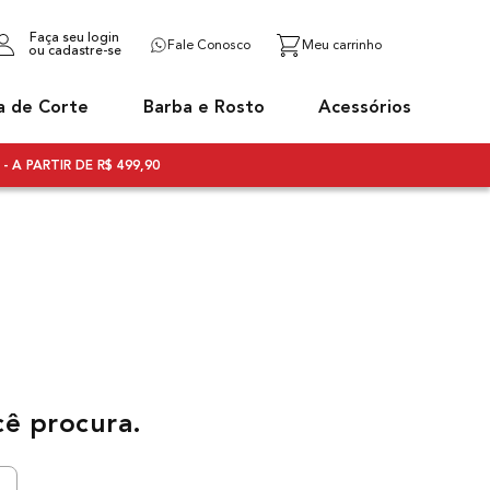
Faça seu login
Fale Conosco
ou cadastre-se
a de Corte
Barba e Rosto
Acessórios
- A PARTIR DE R$ 499,90
cê procura.