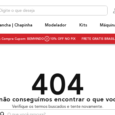
 que deseja
OS MAIS BUSCADOS
ancha | Chapinha
Modelador
Kits
Máquin
niq
hapinha cabelo
ra Compra Cupom: BEMVINDO
10% OFF NO PIX
FRETE GRATIS BRASIL 
ecador
ecador cabelo bivolt
ivolt
scova rotativa
scova modeladora
q3
não conseguimos encontrar o que vo
rancha
Verifique os termos buscados e tente novamente.
ifusor
que você procura?